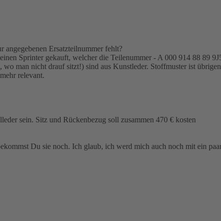
ur angegebenen Ersatzteilnummer fehlt?
 meinen Sprinter gekauft, welcher die Teilenummer - A 000 914 88 89 9J55
 wo man nicht drauf sitzt!) sind aus Kunstleder. Stoffmuster ist übrige
 mehr relevant.
lleder sein. Sitz und Rückenbezug soll zusammen 470 € kosten
bekommst Du sie noch. Ich glaub, ich werd mich auch noch mit ein paar