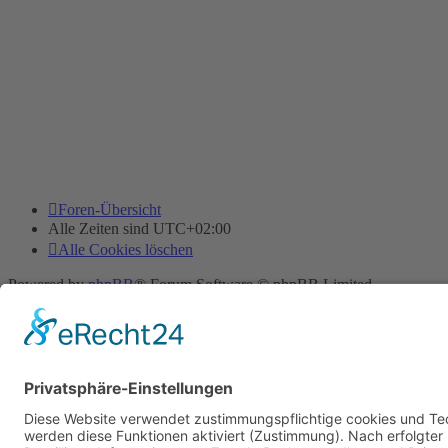
Foren-Übersicht
Alle Zeiten sind
UTC+02:00
Alle Cookies löschen
Powered by
phpBB
® Forum Software © phpBB Limited
Deutsche Übersetzung durch
phpBB.de
Cookie-Einstellungen
| Impressum
| Kontakt
Datenschutz
|
Nutzungsbedingungen
Time: 0.026s
| Peak Memory Usage: 11.63 MiB | GZIP: Off