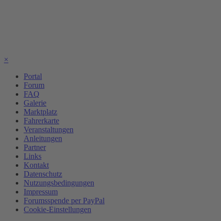
×
Portal
Forum
FAQ
Galerie
Marktplatz
Fahrerkarte
Veranstaltungen
Anleitungen
Partner
Links
Kontakt
Datenschutz
Nutzungsbedingungen
Impressum
Forumsspende per PayPal
Cookie-Einstellungen