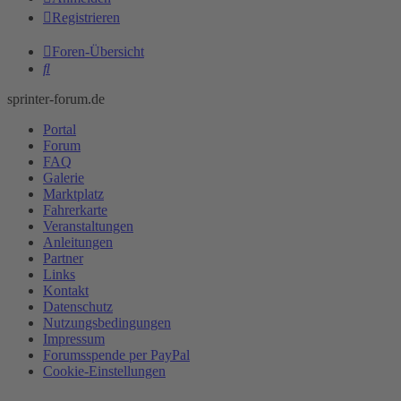
Registrieren
Foren-Übersicht
Suche
sprinter-forum.de
Portal
Forum
FAQ
Galerie
Marktplatz
Fahrerkarte
Veranstaltungen
Anleitungen
Partner
Links
Kontakt
Datenschutz
Nutzungsbedingungen
Impressum
Forumsspende per PayPal
Cookie-Einstellungen