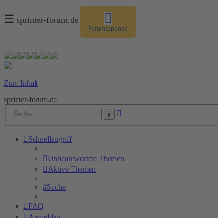
☰
sprinter-forum.de
Forumsspende
Zum Inhalt
sprinter-forum.de
Erweiterte
Suche
Suche
Schnellzugriff
Unbeantwortete Themen
Aktive Themen
Suche
FAQ
Anmelden