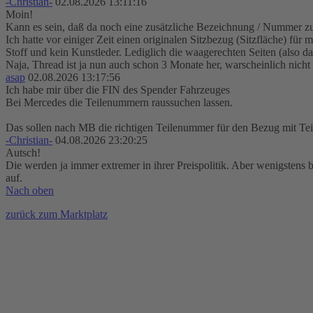
-Christian-
02.08.2026 13:11:16
Moin!
Kann es sein, daß da noch eine zusätzliche Bezeichnung / Nummer z
Ich hatte vor einiger Zeit einen originalen Sitzbezug (Sitzfläche) für
Stoff und kein Kunstleder. Lediglich die waagerechten Seiten (also da,
Naja, Thread ist ja nun auch schon 3 Monate her, warscheinlich nicht
asap
02.08.2026 13:17:56
Ich habe mir über die FIN des Spender Fahrzeuges
Bei Mercedes die Teilenummern raussuchen lassen.
Das sollen nach MB die richtigen Teilenummer für den Bezug mit Tei
-Christian-
04.08.2026 23:20:25
Autsch!
Die werden ja immer extremer in ihrer Preispolitik. Aber wenigstens 
auf.
Nach oben
zurück zum Marktplatz