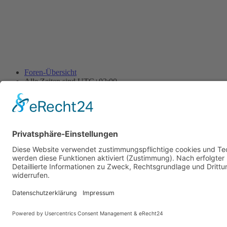
Foren-Übersicht
Alle Zeiten sind
UTC+02:00
Alle Cookies löschen
Powered by
phpBB
® Forum Software © phpBB Limited
Deutsche Übersetzung durch
phpBB.de
Cookie-Einstellungen
| Impressum
| Kontakt
Datenschutz
|
Nutzungsbedingungen
Time: 0.024s
| Peak Memory Usage: 11.63 MiB | GZIP: Off