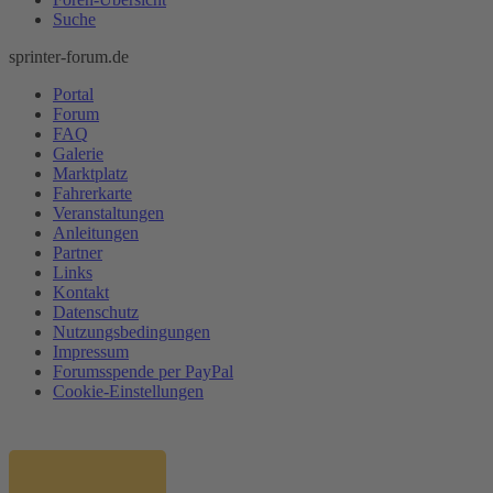
Suche
sprinter-forum.de
Portal
Forum
FAQ
Galerie
Marktplatz
Fahrerkarte
Veranstaltungen
Anleitungen
Partner
Links
Kontakt
Datenschutz
Nutzungsbedingungen
Impressum
Forumsspende per PayPal
Cookie-Einstellungen