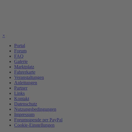
×
Portal
Forum
FAQ
Galerie
Marktplatz
Fahrerkarte
Veranstaltungen
Anleitungen
Partner
Links
Kontakt
Datenschutz
Nutzungsbedingungen
Impressum
Forumsspende per PayPal
Cookie-Einstellungen