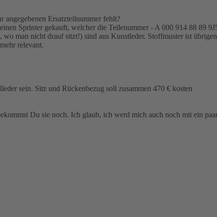
ur angegebenen Ersatzteilnummer fehlt?
 meinen Sprinter gekauft, welcher die Teilenummer - A 000 914 88 89 9J55
 wo man nicht drauf sitzt!) sind aus Kunstleder. Stoffmuster ist übrige
 mehr relevant.
lleder sein. Sitz und Rückenbezug soll zusammen 470 € kosten
bekommst Du sie noch. Ich glaub, ich werd mich auch noch mit ein paar