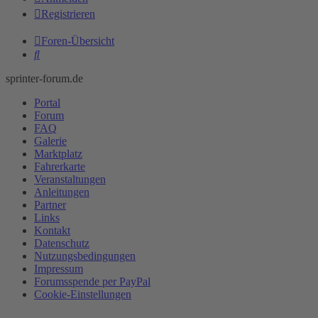
Registrieren
Foren-Übersicht
Suche
sprinter-forum.de
Portal
Forum
FAQ
Galerie
Marktplatz
Fahrerkarte
Veranstaltungen
Anleitungen
Partner
Links
Kontakt
Datenschutz
Nutzungsbedingungen
Impressum
Forumsspende per PayPal
Cookie-Einstellungen