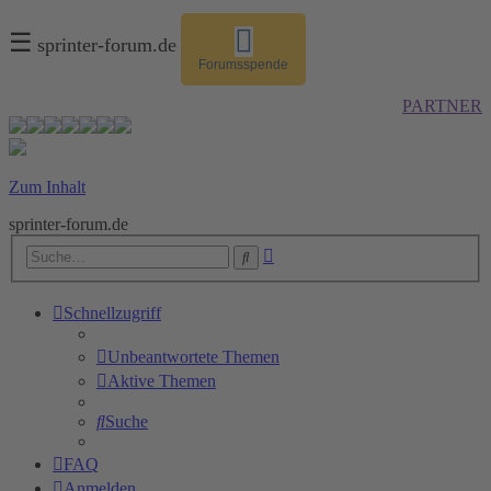
☰
sprinter-forum.de
Forumsspende
PARTNER
Zum Inhalt
sprinter-forum.de
Erweiterte
Suche
Suche
Schnellzugriff
Unbeantwortete Themen
Aktive Themen
Suche
FAQ
Anmelden