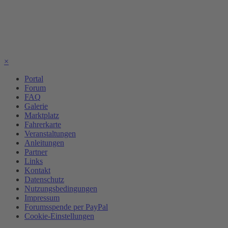
×
Portal
Forum
FAQ
Galerie
Marktplatz
Fahrerkarte
Veranstaltungen
Anleitungen
Partner
Links
Kontakt
Datenschutz
Nutzungsbedingungen
Impressum
Forumsspende per PayPal
Cookie-Einstellungen