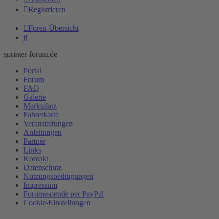
Registrieren
Foren-Übersicht
Suche
sprinter-forum.de
Portal
Forum
FAQ
Galerie
Marktplatz
Fahrerkarte
Veranstaltungen
Anleitungen
Partner
Links
Kontakt
Datenschutz
Nutzungsbedingungen
Impressum
Forumsspende per PayPal
Cookie-Einstellungen