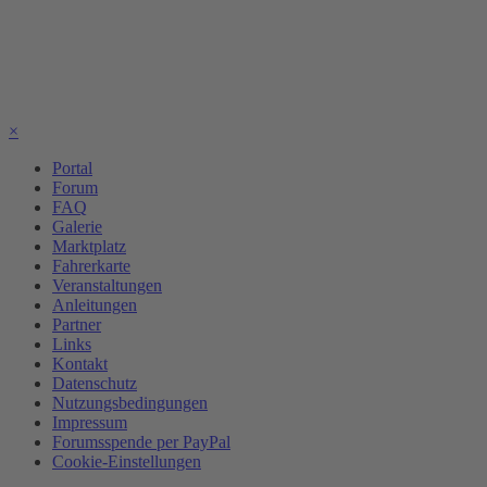
×
Portal
Forum
FAQ
Galerie
Marktplatz
Fahrerkarte
Veranstaltungen
Anleitungen
Partner
Links
Kontakt
Datenschutz
Nutzungsbedingungen
Impressum
Forumsspende per PayPal
Cookie-Einstellungen