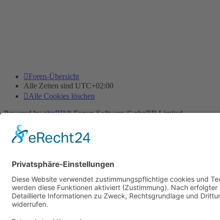
Foren-Übersicht
Alle Zeiten sind
UTC+02:00
Alle Cookies löschen
Powered by
phpBB
® Forum Software © phpBB Limited
Deutsche Übersetzung durch
phpBB.de
Cookie-Einstellungen
| Impressum
| Kontakt
Datenschutz
|
Nutzungsbedingungen
Time: 0.010s
| Peak Memory Usage: 11.63 MiB | GZIP: Off