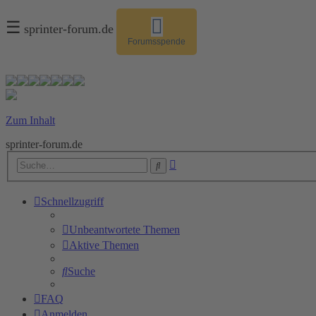
☰
sprinter-forum.de
Forumsspende
Zum Inhalt
sprinter-forum.de
Erweiterte
Suche
Suche
Schnellzugriff
Unbeantwortete Themen
Aktive Themen
Suche
FAQ
Anmelden