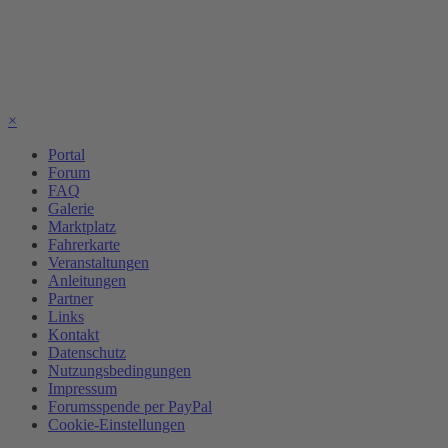
×
Portal
Forum
FAQ
Galerie
Marktplatz
Fahrerkarte
Veranstaltungen
Anleitungen
Partner
Links
Kontakt
Datenschutz
Nutzungsbedingungen
Impressum
Forumsspende per PayPal
Cookie-Einstellungen