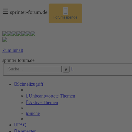
☰
sprinter-forum.de
Forumsspende
Zum Inhalt
sprinter-forum.de
Erweiterte
Suche
Suche
Schnellzugriff
Unbeantwortete Themen
Aktive Themen
Suche
FAQ
Anmelden