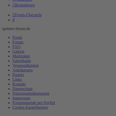
Registrieren
Foren-Übersicht
Suche
sprinter-forum.de
Portal
Forum
FAQ
Galerie
Marktplatz
Fahrerkarte
Veranstaltungen
Anleitungen
Partner
Links
Kontakt
Datenschutz
Nutzungsbedingungen
Impressum
Forumsspende per PayPal
Cookie-Einstellungen