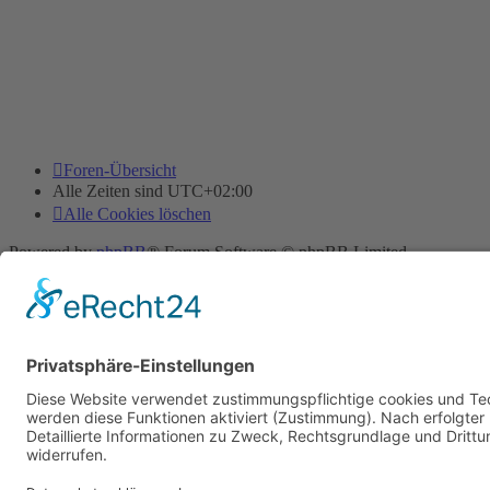
Foren-Übersicht
Alle Zeiten sind
UTC+02:00
Alle Cookies löschen
Powered by
phpBB
® Forum Software © phpBB Limited
Deutsche Übersetzung durch
phpBB.de
Cookie-Einstellungen
| Impressum
| Kontakt
Datenschutz
|
Nutzungsbedingungen
Time: 0.028s
| Peak Memory Usage: 11.63 MiB | GZIP: Off