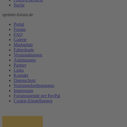
Suche
sprinter-forum.de
Portal
Forum
FAQ
Galerie
Marktplatz
Fahrerkarte
Veranstaltungen
Anleitungen
Partner
Links
Kontakt
Datenschutz
Nutzungsbedingungen
Impressum
Forumsspende per PayPal
Cookie-Einstellungen