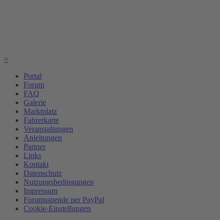
×
Portal
Forum
FAQ
Galerie
Marktplatz
Fahrerkarte
Veranstaltungen
Anleitungen
Partner
Links
Kontakt
Datenschutz
Nutzungsbedingungen
Impressum
Forumsspende per PayPal
Cookie-Einstellungen