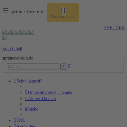
☰
sprinter-forum.de
Forumsspende
PARTNER
Zum Inhalt
sprinter-forum.de
Erweiterte
Suche
Suche
Schnellzugriff
Unbeantwortete Themen
Aktive Themen
Suche
FAQ
Anmelden