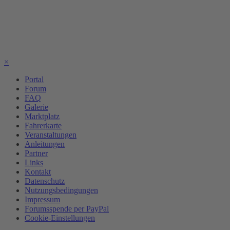
×
Portal
Forum
FAQ
Galerie
Marktplatz
Fahrerkarte
Veranstaltungen
Anleitungen
Partner
Links
Kontakt
Datenschutz
Nutzungsbedingungen
Impressum
Forumsspende per PayPal
Cookie-Einstellungen