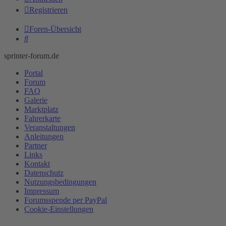
Registrieren
Foren-Übersicht
Suche
sprinter-forum.de
Portal
Forum
FAQ
Galerie
Marktplatz
Fahrerkarte
Veranstaltungen
Anleitungen
Partner
Links
Kontakt
Datenschutz
Nutzungsbedingungen
Impressum
Forumsspende per PayPal
Cookie-Einstellungen