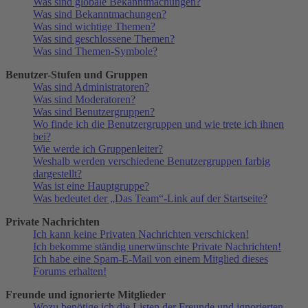
Was sind globale Bekanntmachungen?
Was sind Bekanntmachungen?
Was sind wichtige Themen?
Was sind geschlossene Themen?
Was sind Themen-Symbole?
Benutzer-Stufen und Gruppen
Was sind Administratoren?
Was sind Moderatoren?
Was sind Benutzergruppen?
Wo finde ich die Benutzergruppen und wie trete ich ihnen
bei?
Wie werde ich Gruppenleiter?
Weshalb werden verschiedene Benutzergruppen farbig
dargestellt?
Was ist eine Hauptgruppe?
Was bedeutet der „Das Team“-Link auf der Startseite?
Private Nachrichten
Ich kann keine Privaten Nachrichten verschicken!
Ich bekomme ständig unerwünschte Private Nachrichten!
Ich habe eine Spam-E-Mail von einem Mitglied dieses
Forums erhalten!
Freunde und ignorierte Mitglieder
Wozu benötige ich die Listen der Freunde und ignorierten