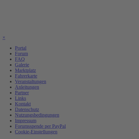
×
Portal
Forum
FAQ
Galerie
Marktplatz
Fahrerkarte
Veranstaltungen
Anleitungen
Partner
Links
Kontakt
Datenschutz
Nutzungsbedingungen
Impressum
Forumsspende per PayPal
Cookie-Einstellungen