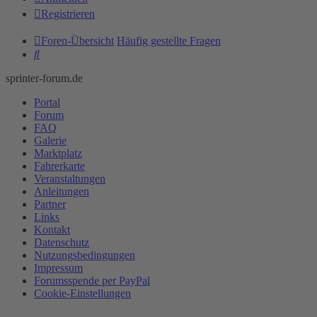
Registrieren
Foren-Übersicht
Häufig gestellte Fragen
Suche
sprinter-forum.de
Portal
Forum
FAQ
Galerie
Marktplatz
Fahrerkarte
Veranstaltungen
Anleitungen
Partner
Links
Kontakt
Datenschutz
Nutzungsbedingungen
Impressum
Forumsspende per PayPal
Cookie-Einstellungen