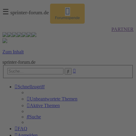
☰
sprinter-forum.de
Forumsspende
PARTNER
Zum Inhalt
sprinter-forum.de
Erweiterte
Suche
Suche
Schnellzugriff
Unbeantwortete Themen
Aktive Themen
Suche
FAQ
Anmelden