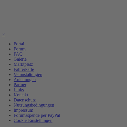
×
Portal
Forum
FAQ
Galerie
Marktplatz
Fahrerkarte
Veranstaltungen
Anleitungen
Partner
Links
Kontakt
Datenschutz
Nutzungsbedingungen
Impressum
Forumsspende per PayPal
Cookie-Einstellungen