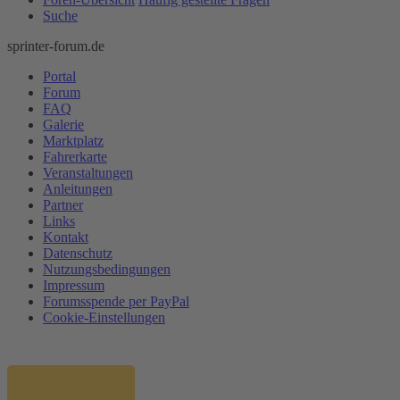
Suche
sprinter-forum.de
Portal
Forum
FAQ
Galerie
Marktplatz
Fahrerkarte
Veranstaltungen
Anleitungen
Partner
Links
Kontakt
Datenschutz
Nutzungsbedingungen
Impressum
Forumsspende per PayPal
Cookie-Einstellungen