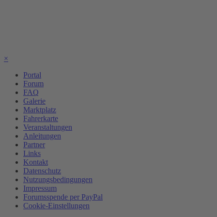
×
Portal
Forum
FAQ
Galerie
Marktplatz
Fahrerkarte
Veranstaltungen
Anleitungen
Partner
Links
Kontakt
Datenschutz
Nutzungsbedingungen
Impressum
Forumsspende per PayPal
Cookie-Einstellungen