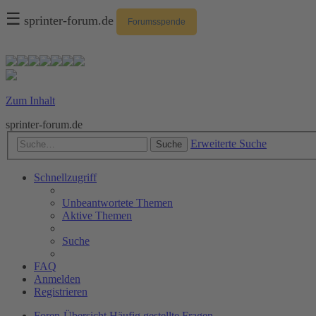
☰
sprinter-forum.de
Forumsspende
Zum Inhalt
sprinter-forum.de
Erweiterte Suche
Suche
Schnellzugriff
Unbeantwortete Themen
Aktive Themen
Suche
FAQ
Anmelden
Registrieren
Foren-Übersicht
Häufig gestellte Fragen