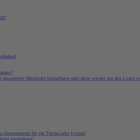
lt?
rhalten!
lieder?
er ignorierten Mitglieder hinzufügen oder diese wieder aus den Listen e
em Abonnements für ein Thema oder Forum?
Thema abonnieren?