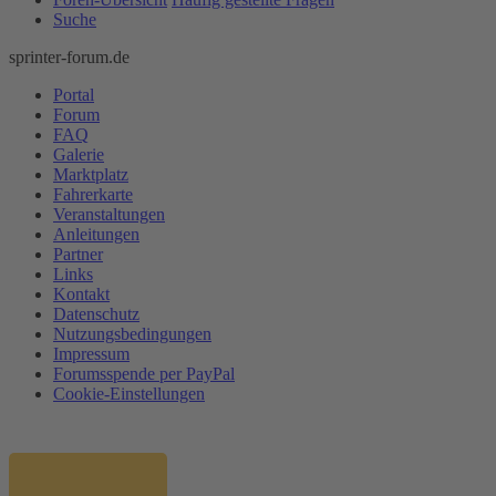
Suche
sprinter-forum.de
Portal
Forum
FAQ
Galerie
Marktplatz
Fahrerkarte
Veranstaltungen
Anleitungen
Partner
Links
Kontakt
Datenschutz
Nutzungsbedingungen
Impressum
Forumsspende per PayPal
Cookie-Einstellungen