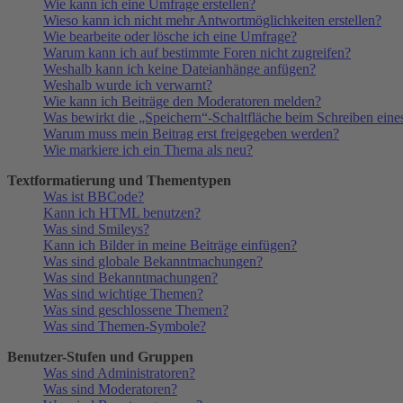
Wie kann ich eine Umfrage erstellen?
Wieso kann ich nicht mehr Antwortmöglichkeiten erstellen?
Wie bearbeite oder lösche ich eine Umfrage?
Warum kann ich auf bestimmte Foren nicht zugreifen?
Weshalb kann ich keine Dateianhänge anfügen?
Weshalb wurde ich verwarnt?
Wie kann ich Beiträge den Moderatoren melden?
Was bewirkt die „Speichern“-Schaltfläche beim Schreiben eine
Warum muss mein Beitrag erst freigegeben werden?
Wie markiere ich ein Thema als neu?
Textformatierung und Thementypen
Was ist BBCode?
Kann ich HTML benutzen?
Was sind Smileys?
Kann ich Bilder in meine Beiträge einfügen?
Was sind globale Bekanntmachungen?
Was sind Bekanntmachungen?
Was sind wichtige Themen?
Was sind geschlossene Themen?
Was sind Themen-Symbole?
Benutzer-Stufen und Gruppen
Was sind Administratoren?
Was sind Moderatoren?