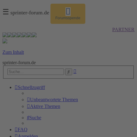
☰
sprinter-forum.de
Forumsspende
PARTNER
Zum Inhalt
sprinter-forum.de
Erweiterte
Suche
Suche
Schnellzugriff
Unbeantwortete Themen
Aktive Themen
Suche
FAQ
Anmelden