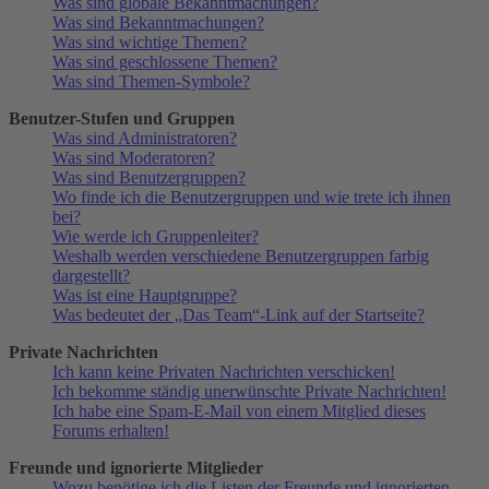
Was sind globale Bekanntmachungen?
Was sind Bekanntmachungen?
Was sind wichtige Themen?
Was sind geschlossene Themen?
Was sind Themen-Symbole?
Benutzer-Stufen und Gruppen
Was sind Administratoren?
Was sind Moderatoren?
Was sind Benutzergruppen?
Wo finde ich die Benutzergruppen und wie trete ich ihnen
bei?
Wie werde ich Gruppenleiter?
Weshalb werden verschiedene Benutzergruppen farbig
dargestellt?
Was ist eine Hauptgruppe?
Was bedeutet der „Das Team“-Link auf der Startseite?
Private Nachrichten
Ich kann keine Privaten Nachrichten verschicken!
Ich bekomme ständig unerwünschte Private Nachrichten!
Ich habe eine Spam-E-Mail von einem Mitglied dieses
Forums erhalten!
Freunde und ignorierte Mitglieder
Wozu benötige ich die Listen der Freunde und ignorierten