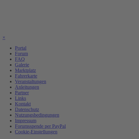
×
Portal
Forum
FAQ
Galerie
Marktplatz
Fahrerkarte
Veranstaltungen
Anleitungen
Partner
Links
Kontakt
Datenschutz
Nutzungsbedingungen
Impressum
Forumsspende per PayPal
Cookie-Einstellungen