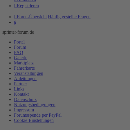
Registrieren
Foren-Übersicht
Häufig gestellte Fragen
Suche
sprinter-forum.de
Portal
Forum
FAQ
Galerie
Marktplatz
Fahrerkarte
Veranstaltungen
Anleitungen
Partner
Links
Kontakt
Datenschutz
Nutzungsbedingungen
Impressum
Forumsspende per PayPal
Cookie-Einstellungen