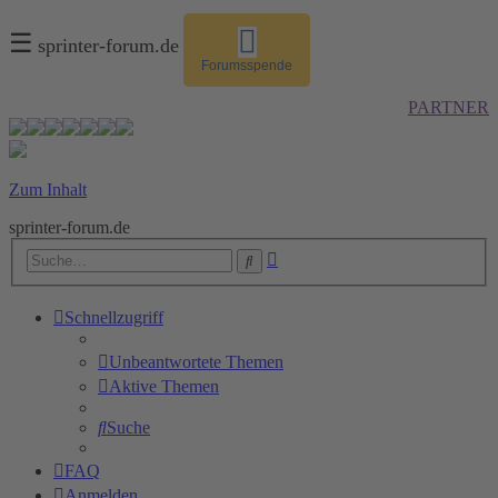
☰
sprinter-forum.de
Forumsspende
PARTNER
Zum Inhalt
sprinter-forum.de
Erweiterte
Suche
Suche
Schnellzugriff
Unbeantwortete Themen
Aktive Themen
Suche
FAQ
Anmelden