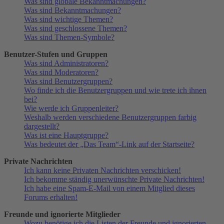
Was sind globale Bekanntmachungen?
Was sind Bekanntmachungen?
Was sind wichtige Themen?
Was sind geschlossene Themen?
Was sind Themen-Symbole?
Benutzer-Stufen und Gruppen
Was sind Administratoren?
Was sind Moderatoren?
Was sind Benutzergruppen?
Wo finde ich die Benutzergruppen und wie trete ich ihnen
bei?
Wie werde ich Gruppenleiter?
Weshalb werden verschiedene Benutzergruppen farbig
dargestellt?
Was ist eine Hauptgruppe?
Was bedeutet der „Das Team“-Link auf der Startseite?
Private Nachrichten
Ich kann keine Privaten Nachrichten verschicken!
Ich bekomme ständig unerwünschte Private Nachrichten!
Ich habe eine Spam-E-Mail von einem Mitglied dieses
Forums erhalten!
Freunde und ignorierte Mitglieder
Wozu benötige ich die Listen der Freunde und ignorierten