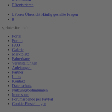
Registrieren
Foren-Übersicht
Häufig gestellte Fragen
Suche
sprinter-forum.de
Portal
Forum
FAQ
Galerie
Marktplatz
Fahrerkarte
Veranstaltungen
Anleitungen
Partner
Links
Kontakt
Datenschutz
Nutzungsbedingungen
Impressum
Forumsspende per PayPal
Cookie-Einstellungen