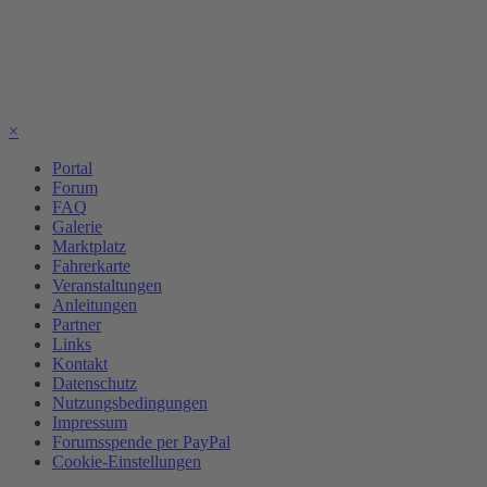
×
Portal
Forum
FAQ
Galerie
Marktplatz
Fahrerkarte
Veranstaltungen
Anleitungen
Partner
Links
Kontakt
Datenschutz
Nutzungsbedingungen
Impressum
Forumsspende per PayPal
Cookie-Einstellungen