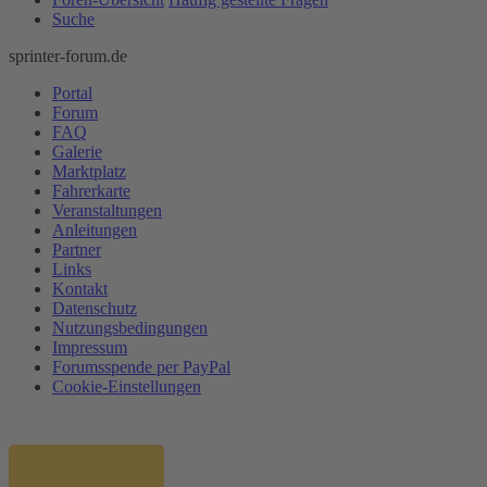
Suche
sprinter-forum.de
Portal
Forum
FAQ
Galerie
Marktplatz
Fahrerkarte
Veranstaltungen
Anleitungen
Partner
Links
Kontakt
Datenschutz
Nutzungsbedingungen
Impressum
Forumsspende per PayPal
Cookie-Einstellungen