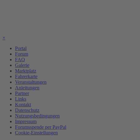
×
Portal
Forum
FAQ
Galerie
Marktplatz
Fahrerkarte
Veranstaltungen
Anleitungen
Partner
Links
Kontakt
Datenschutz
Nutzungsbedingungen
Impressum
Forumsspende per PayPal
Cookie-Einstellungen