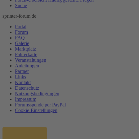
Suche
sprinter-forum.de
Portal
Forum
FAQ
Galerie
Marktplatz
Fahrerkarte
Veranstaltungen
Anleitungen
Partner
Links
Kontakt
Datenschutz
Nutzungsbedingungen
Impressum
Forumsspende per PayPal
Cookie-Einstellungen