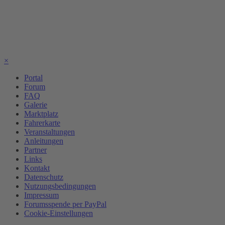
×
Portal
Forum
FAQ
Galerie
Marktplatz
Fahrerkarte
Veranstaltungen
Anleitungen
Partner
Links
Kontakt
Datenschutz
Nutzungsbedingungen
Impressum
Forumsspende per PayPal
Cookie-Einstellungen