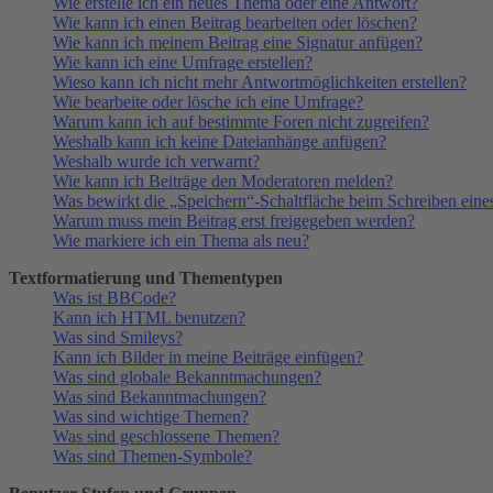
Wie erstelle ich ein neues Thema oder eine Antwort?
Wie kann ich einen Beitrag bearbeiten oder löschen?
Wie kann ich meinem Beitrag eine Signatur anfügen?
Wie kann ich eine Umfrage erstellen?
Wieso kann ich nicht mehr Antwortmöglichkeiten erstellen?
Wie bearbeite oder lösche ich eine Umfrage?
Warum kann ich auf bestimmte Foren nicht zugreifen?
Weshalb kann ich keine Dateianhänge anfügen?
Weshalb wurde ich verwarnt?
Wie kann ich Beiträge den Moderatoren melden?
Was bewirkt die „Speichern“-Schaltfläche beim Schreiben eine
Warum muss mein Beitrag erst freigegeben werden?
Wie markiere ich ein Thema als neu?
Textformatierung und Thementypen
Was ist BBCode?
Kann ich HTML benutzen?
Was sind Smileys?
Kann ich Bilder in meine Beiträge einfügen?
Was sind globale Bekanntmachungen?
Was sind Bekanntmachungen?
Was sind wichtige Themen?
Was sind geschlossene Themen?
Was sind Themen-Symbole?