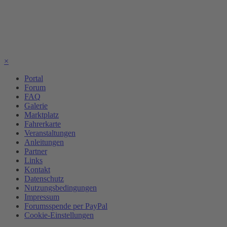
×
Portal
Forum
FAQ
Galerie
Marktplatz
Fahrerkarte
Veranstaltungen
Anleitungen
Partner
Links
Kontakt
Datenschutz
Nutzungsbedingungen
Impressum
Forumsspende per PayPal
Cookie-Einstellungen