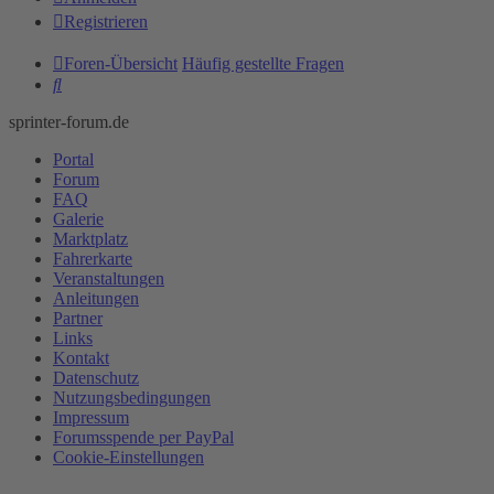
Registrieren
Foren-Übersicht
Häufig gestellte Fragen
Suche
sprinter-forum.de
Portal
Forum
FAQ
Galerie
Marktplatz
Fahrerkarte
Veranstaltungen
Anleitungen
Partner
Links
Kontakt
Datenschutz
Nutzungsbedingungen
Impressum
Forumsspende per PayPal
Cookie-Einstellungen