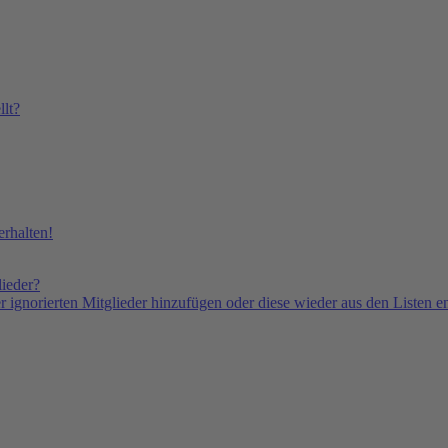
lt?
rhalten!
lieder?
er ignorierten Mitglieder hinzufügen oder diese wieder aus den Listen e