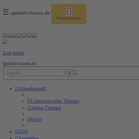
☰
sprinter-forum.de
Forumsspende
Zum Inhalt
sprinter-forum.de
Erweiterte
Suche
Suche
Schnellzugriff
Unbeantwortete Themen
Aktive Themen
Suche
FAQ
Anmelden