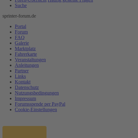
Suche
sprinter-forum.de
Portal
Forum
FAQ
Galerie
Marktplatz
Fahrerkarte
Veranstaltungen
Anleitungen
Partner
Links
Kontakt
Datenschutz
Nutzungsbedingungen
Impressum
Forumsspende per PayPal
Cookie-Einstellungen