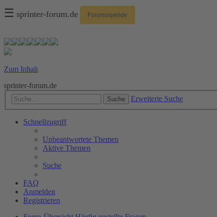
☰
sprinter-forum.de
Forumsspende
Zum Inhalt
sprinter-forum.de
Erweiterte Suche
Suche
Schnellzugriff
Unbeantwortete Themen
Aktive Themen
Suche
FAQ
Anmelden
Registrieren
Foren-Übersicht
Häufig gestellte Fragen