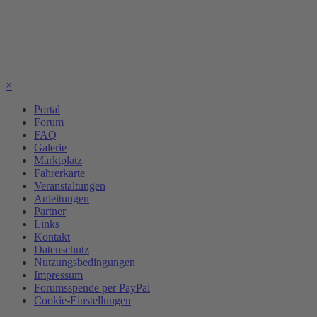
×
Portal
Forum
FAQ
Galerie
Marktplatz
Fahrerkarte
Veranstaltungen
Anleitungen
Partner
Links
Kontakt
Datenschutz
Nutzungsbedingungen
Impressum
Forumsspende per PayPal
Cookie-Einstellungen