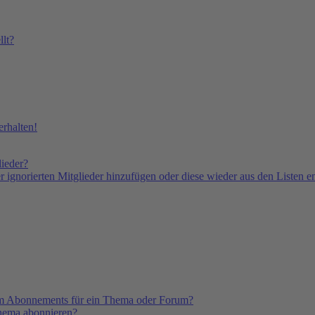
lt?
rhalten!
lieder?
er ignorierten Mitglieder hinzufügen oder diese wieder aus den Listen e
em Abonnements für ein Thema oder Forum?
Thema abonnieren?