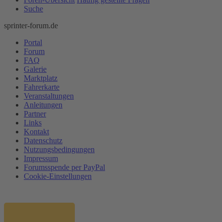
Suche
sprinter-forum.de
Portal
Forum
FAQ
Galerie
Marktplatz
Fahrerkarte
Veranstaltungen
Anleitungen
Partner
Links
Kontakt
Datenschutz
Nutzungsbedingungen
Impressum
Forumsspende per PayPal
Cookie-Einstellungen