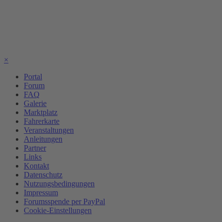
×
Portal
Forum
FAQ
Galerie
Marktplatz
Fahrerkarte
Veranstaltungen
Anleitungen
Partner
Links
Kontakt
Datenschutz
Nutzungsbedingungen
Impressum
Forumsspende per PayPal
Cookie-Einstellungen