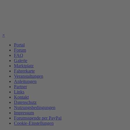
×
Portal
Forum
FAQ
Galerie
Marktplatz
Fahrerkarte
Veranstaltungen
Anleitungen
Partner
Links
Kontakt
Datenschutz
Nutzungsbedingungen
Impressum
Forumsspende per PayPal
Cookie-Einstellungen