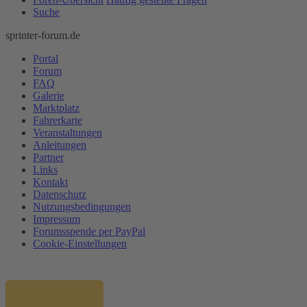
Suche
sprinter-forum.de
Portal
Forum
FAQ
Galerie
Marktplatz
Fahrerkarte
Veranstaltungen
Anleitungen
Partner
Links
Kontakt
Datenschutz
Nutzungsbedingungen
Impressum
Forumsspende per PayPal
Cookie-Einstellungen