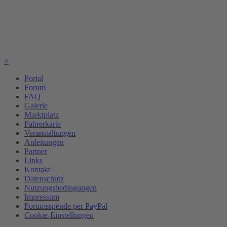
×
Portal
Forum
FAQ
Galerie
Marktplatz
Fahrerkarte
Veranstaltungen
Anleitungen
Partner
Links
Kontakt
Datenschutz
Nutzungsbedingungen
Impressum
Forumsspende per PayPal
Cookie-Einstellungen