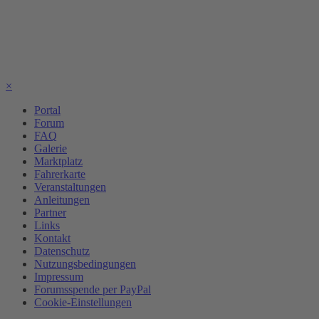
×
Portal
Forum
FAQ
Galerie
Marktplatz
Fahrerkarte
Veranstaltungen
Anleitungen
Partner
Links
Kontakt
Datenschutz
Nutzungsbedingungen
Impressum
Forumsspende per PayPal
Cookie-Einstellungen