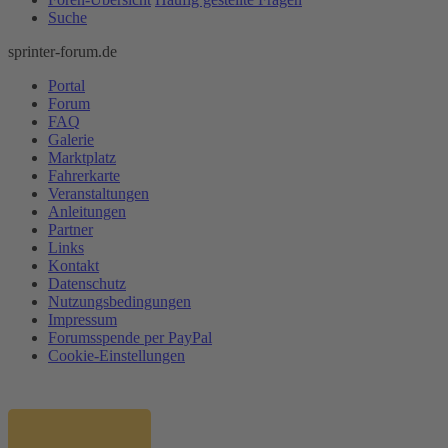
Suche
sprinter-forum.de
Portal
Forum
FAQ
Galerie
Marktplatz
Fahrerkarte
Veranstaltungen
Anleitungen
Partner
Links
Kontakt
Datenschutz
Nutzungsbedingungen
Impressum
Forumsspende per PayPal
Cookie-Einstellungen