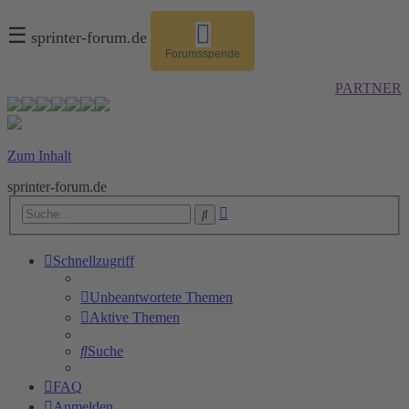
☰
sprinter-forum.de
Forumsspende
PARTNER
Zum Inhalt
sprinter-forum.de
Erweiterte
Suche
Suche
Schnellzugriff
Unbeantwortete Themen
Aktive Themen
Suche
FAQ
Anmelden