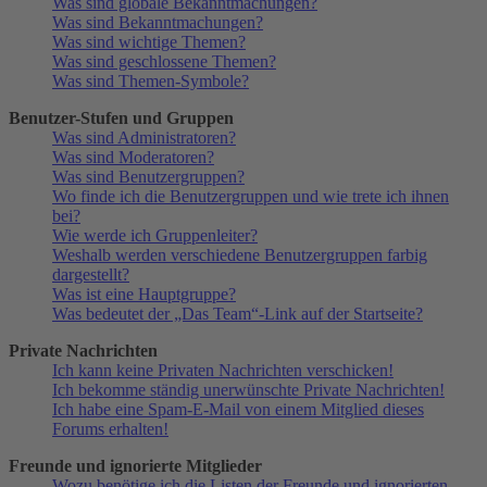
Was sind globale Bekanntmachungen?
Was sind Bekanntmachungen?
Was sind wichtige Themen?
Was sind geschlossene Themen?
Was sind Themen-Symbole?
Benutzer-Stufen und Gruppen
Was sind Administratoren?
Was sind Moderatoren?
Was sind Benutzergruppen?
Wo finde ich die Benutzergruppen und wie trete ich ihnen
bei?
Wie werde ich Gruppenleiter?
Weshalb werden verschiedene Benutzergruppen farbig
dargestellt?
Was ist eine Hauptgruppe?
Was bedeutet der „Das Team“-Link auf der Startseite?
Private Nachrichten
Ich kann keine Privaten Nachrichten verschicken!
Ich bekomme ständig unerwünschte Private Nachrichten!
Ich habe eine Spam-E-Mail von einem Mitglied dieses
Forums erhalten!
Freunde und ignorierte Mitglieder
Wozu benötige ich die Listen der Freunde und ignorierten