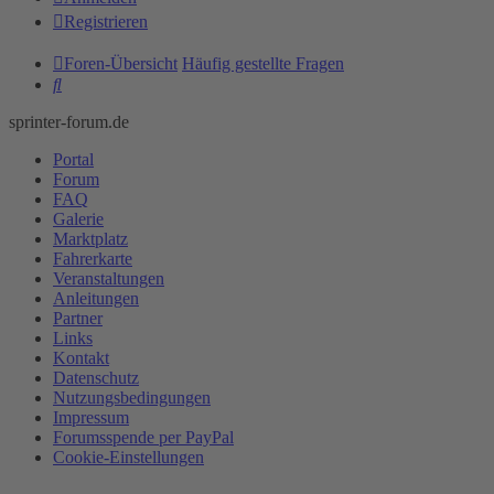
Registrieren
Foren-Übersicht
Häufig gestellte Fragen
Suche
sprinter-forum.de
Portal
Forum
FAQ
Galerie
Marktplatz
Fahrerkarte
Veranstaltungen
Anleitungen
Partner
Links
Kontakt
Datenschutz
Nutzungsbedingungen
Impressum
Forumsspende per PayPal
Cookie-Einstellungen