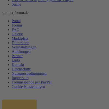
Suche
sprinter-forum.de
Portal
Forum
FAQ
Galerie
Marktplatz
Fahrerkarte
Veranstaltungen
Anleitungen
Partner
Links
Kontakt
Datenschutz
Nutzungsbedingungen
Impressum
Forumsspende per PayPal
Cookie-Einstellungen