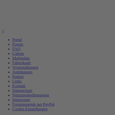
×
Portal
Forum
FAQ
Galerie
Marktplatz
Fahrerkarte
Veranstaltungen
Anleitungen
Partner
Links
Kontakt
Datenschutz
Nutzungsbedingungen
Impressum
Forumsspende per PayPal
Cookie-Einstellungen