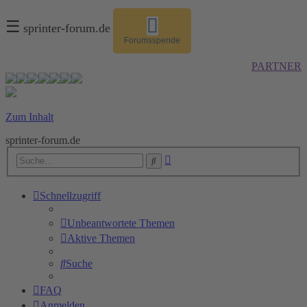
☰
sprinter-forum.de
Forumsspende
PARTNER
Zum Inhalt
sprinter-forum.de
Erweiterte
Suche
Suche
Schnellzugriff
Unbeantwortete Themen
Aktive Themen
Suche
FAQ
Anmelden