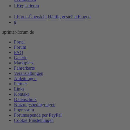
Registrieren
Foren-Übersicht
Häufig gestellte Fragen
Suche
sprinter-forum.de
Portal
Forum
FAQ
Galerie
Marktplatz
Fahrerkarte
Veranstaltungen
Anleitungen
Partner
Links
Kontakt
Datenschutz
Nutzungsbedingungen
Impressum
Forumsspende per PayPal
Cookie-Einstellungen