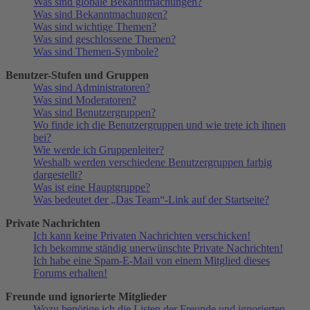
Was sind globale Bekanntmachungen?
Was sind Bekanntmachungen?
Was sind wichtige Themen?
Was sind geschlossene Themen?
Was sind Themen-Symbole?
Benutzer-Stufen und Gruppen
Was sind Administratoren?
Was sind Moderatoren?
Was sind Benutzergruppen?
Wo finde ich die Benutzergruppen und wie trete ich ihnen
bei?
Wie werde ich Gruppenleiter?
Weshalb werden verschiedene Benutzergruppen farbig
dargestellt?
Was ist eine Hauptgruppe?
Was bedeutet der „Das Team“-Link auf der Startseite?
Private Nachrichten
Ich kann keine Privaten Nachrichten verschicken!
Ich bekomme ständig unerwünschte Private Nachrichten!
Ich habe eine Spam-E-Mail von einem Mitglied dieses
Forums erhalten!
Freunde und ignorierte Mitglieder
Wozu benötige ich die Listen der Freunde und ignorierten