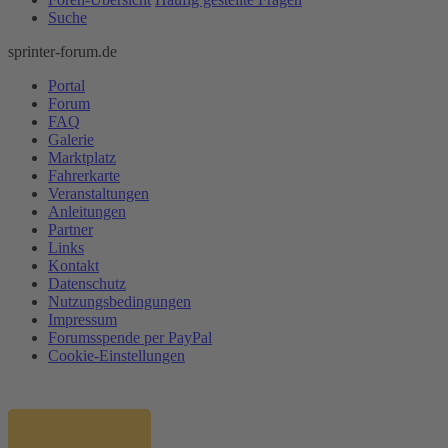
Suche
sprinter-forum.de
Portal
Forum
FAQ
Galerie
Marktplatz
Fahrerkarte
Veranstaltungen
Anleitungen
Partner
Links
Kontakt
Datenschutz
Nutzungsbedingungen
Impressum
Forumsspende per PayPal
Cookie-Einstellungen