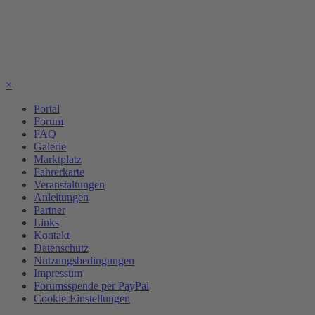
×
Portal
Forum
FAQ
Galerie
Marktplatz
Fahrerkarte
Veranstaltungen
Anleitungen
Partner
Links
Kontakt
Datenschutz
Nutzungsbedingungen
Impressum
Forumsspende per PayPal
Cookie-Einstellungen