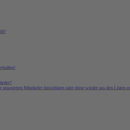
lt?
rhalten!
lieder?
er ignorierten Mitglieder hinzufügen oder diese wieder aus den Listen e