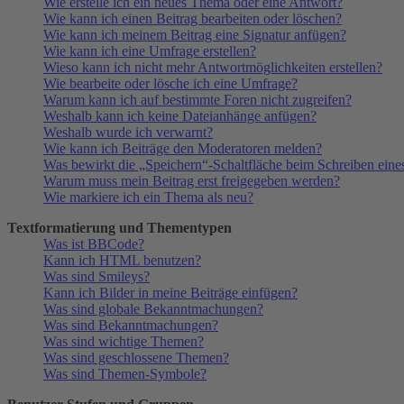
Wie erstelle ich ein neues Thema oder eine Antwort?
Wie kann ich einen Beitrag bearbeiten oder löschen?
Wie kann ich meinem Beitrag eine Signatur anfügen?
Wie kann ich eine Umfrage erstellen?
Wieso kann ich nicht mehr Antwortmöglichkeiten erstellen?
Wie bearbeite oder lösche ich eine Umfrage?
Warum kann ich auf bestimmte Foren nicht zugreifen?
Weshalb kann ich keine Dateianhänge anfügen?
Weshalb wurde ich verwarnt?
Wie kann ich Beiträge den Moderatoren melden?
Was bewirkt die „Speichern“-Schaltfläche beim Schreiben eine
Warum muss mein Beitrag erst freigegeben werden?
Wie markiere ich ein Thema als neu?
Textformatierung und Thementypen
Was ist BBCode?
Kann ich HTML benutzen?
Was sind Smileys?
Kann ich Bilder in meine Beiträge einfügen?
Was sind globale Bekanntmachungen?
Was sind Bekanntmachungen?
Was sind wichtige Themen?
Was sind geschlossene Themen?
Was sind Themen-Symbole?