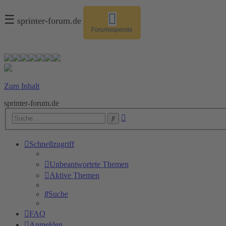
☰
sprinter-forum.de
Forumsspende
Zum Inhalt
sprinter-forum.de
Erweiterte
Suche
Suche
Schnellzugriff
Unbeantwortete Themen
Aktive Themen
Suche
FAQ
Anmelden