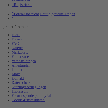
Registrieren
Foren-Übersicht
Häufig gestellte Fragen
Suche
sprinter-forum.de
Portal
Forum
FAQ
Galerie
Marktplatz
Fahrerkarte
Veranstaltungen
Anleitungen
Partner
Links
Kontakt
Datenschutz
Nutzungsbedingungen
Impressum
Forumsspende per PayPal
Cookie-Einstellungen