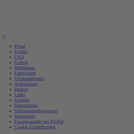
×
Portal
Forum
FAQ
Galerie
Marktplatz
Fahrerkarte
Veranstaltungen
Anleitungen
Partner
Links
Kontakt
Datenschutz
Nutzungsbedingungen
Impressum
Forumsspende per PayPal
Cookie-Einstellungen