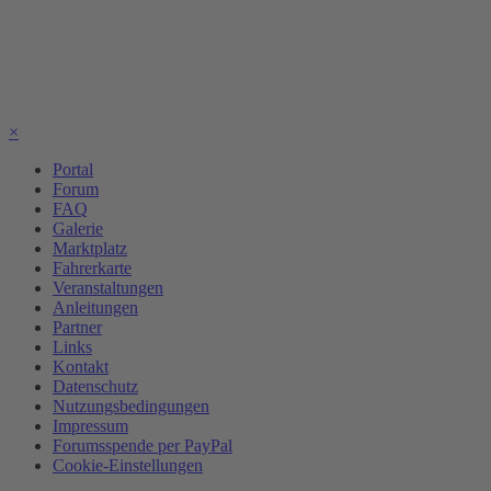
×
Portal
Forum
FAQ
Galerie
Marktplatz
Fahrerkarte
Veranstaltungen
Anleitungen
Partner
Links
Kontakt
Datenschutz
Nutzungsbedingungen
Impressum
Forumsspende per PayPal
Cookie-Einstellungen