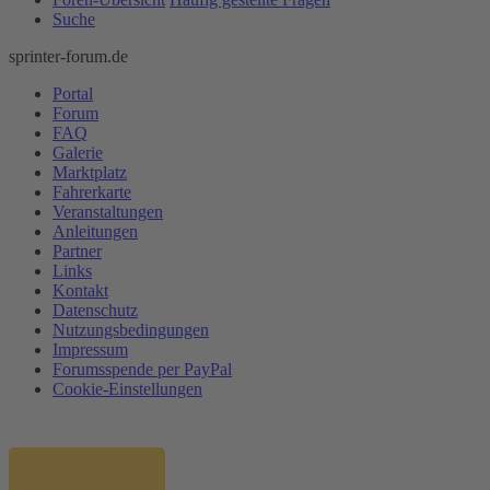
Suche
sprinter-forum.de
Portal
Forum
FAQ
Galerie
Marktplatz
Fahrerkarte
Veranstaltungen
Anleitungen
Partner
Links
Kontakt
Datenschutz
Nutzungsbedingungen
Impressum
Forumsspende per PayPal
Cookie-Einstellungen