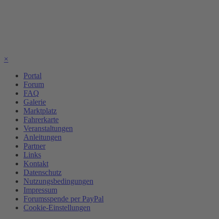
×
Portal
Forum
FAQ
Galerie
Marktplatz
Fahrerkarte
Veranstaltungen
Anleitungen
Partner
Links
Kontakt
Datenschutz
Nutzungsbedingungen
Impressum
Forumsspende per PayPal
Cookie-Einstellungen