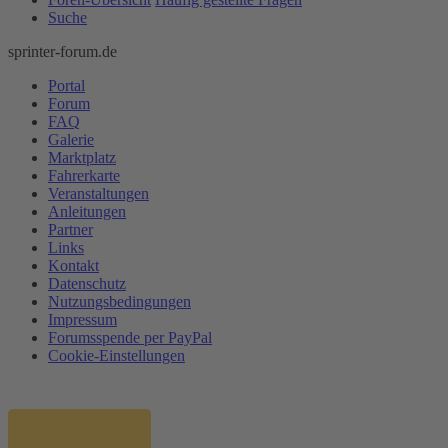
Suche
sprinter-forum.de
Portal
Forum
FAQ
Galerie
Marktplatz
Fahrerkarte
Veranstaltungen
Anleitungen
Partner
Links
Kontakt
Datenschutz
Nutzungsbedingungen
Impressum
Forumsspende per PayPal
Cookie-Einstellungen