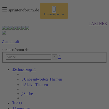
☰
sprinter-forum.de
Forumsspende
PARTNER
Zum Inhalt
sprinter-forum.de
Erweiterte
Suche
Suche
Schnellzugriff
Unbeantwortete Themen
Aktive Themen
Suche
FAQ
Anmelden