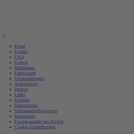
×
Portal
Forum
FAQ
Galerie
Marktplatz
Fahrerkarte
Veranstaltungen
Anleitungen
Partner
Links
Kontakt
Datenschutz
Nutzungsbedingungen
Impressum
Forumsspende per PayPal
Cookie-Einstellungen