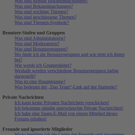
Was sind globale Bekanntmachungen?
Was sind Bekanntmachungen?
Was sind wichtige Themen?
Was sind geschlossene Themen?
Was sind Themen-Symbole?
Benutzer-Stufen und Gruppen
Was sind Administratoren?
Was sind Moderatoren?
Was sind Benutzergruppen?
Wo finde ich die Benutzergruppen und wie trete ich ihnen
bei?
Wie werde ich Gruppenleiter?
Weshalb werden verschiedene Benutzergruppen farbig
dargestellt?
Was ist eine Hauptgruppe?
Was bedeutet der „Das Team“-Link auf der Startseite?
Private Nachrichten
Ich kann keine Privaten Nachrichten verschicken!
Ich bekomme ständig unerwünschte Private Nachrichten!
Ich habe eine Spam-E-Mail von einem Mitglied dieses
Forums erhalten!
Freunde und ignorierte Mitglieder
Wozu benötige ich die Listen der Freunde und ignorierten