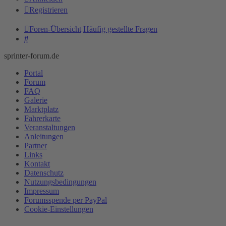
Registrieren
Foren-Übersicht
Häufig gestellte Fragen
Suche
sprinter-forum.de
Portal
Forum
FAQ
Galerie
Marktplatz
Fahrerkarte
Veranstaltungen
Anleitungen
Partner
Links
Kontakt
Datenschutz
Nutzungsbedingungen
Impressum
Forumsspende per PayPal
Cookie-Einstellungen