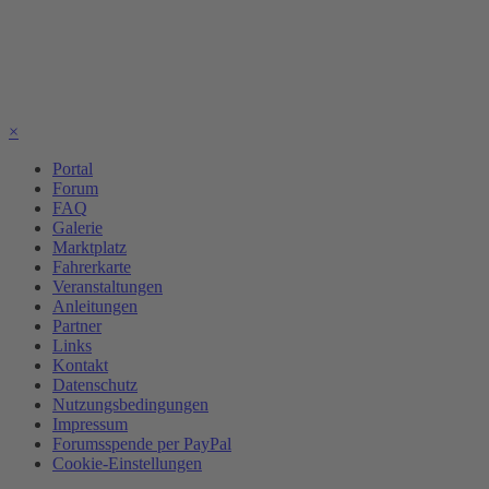
×
Portal
Forum
FAQ
Galerie
Marktplatz
Fahrerkarte
Veranstaltungen
Anleitungen
Partner
Links
Kontakt
Datenschutz
Nutzungsbedingungen
Impressum
Forumsspende per PayPal
Cookie-Einstellungen