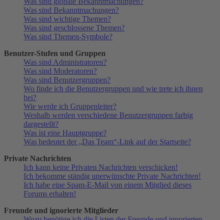
Was sind globale Bekanntmachungen?
Was sind Bekanntmachungen?
Was sind wichtige Themen?
Was sind geschlossene Themen?
Was sind Themen-Symbole?
Benutzer-Stufen und Gruppen
Was sind Administratoren?
Was sind Moderatoren?
Was sind Benutzergruppen?
Wo finde ich die Benutzergruppen und wie trete ich ihnen
bei?
Wie werde ich Gruppenleiter?
Weshalb werden verschiedene Benutzergruppen farbig
dargestellt?
Was ist eine Hauptgruppe?
Was bedeutet der „Das Team“-Link auf der Startseite?
Private Nachrichten
Ich kann keine Privaten Nachrichten verschicken!
Ich bekomme ständig unerwünschte Private Nachrichten!
Ich habe eine Spam-E-Mail von einem Mitglied dieses
Forums erhalten!
Freunde und ignorierte Mitglieder
Wozu benötige ich die Listen der Freunde und ignorierten