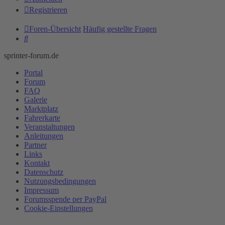
Registrieren
Foren-Übersicht
Häufig gestellte Fragen
Suche
sprinter-forum.de
Portal
Forum
FAQ
Galerie
Marktplatz
Fahrerkarte
Veranstaltungen
Anleitungen
Partner
Links
Kontakt
Datenschutz
Nutzungsbedingungen
Impressum
Forumsspende per PayPal
Cookie-Einstellungen