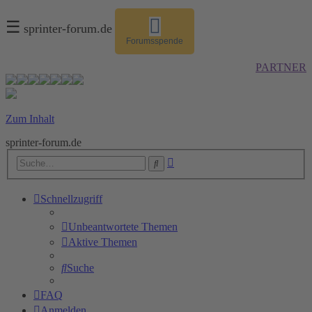
☰
sprinter-forum.de
Forumsspende
PARTNER
Zum Inhalt
sprinter-forum.de
Erweiterte
Suche
Suche
Schnellzugriff
Unbeantwortete Themen
Aktive Themen
Suche
FAQ
Anmelden