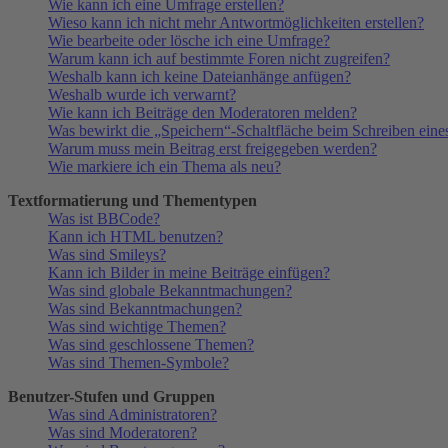
Wie kann ich eine Umfrage erstellen?
Wieso kann ich nicht mehr Antwortmöglichkeiten erstellen?
Wie bearbeite oder lösche ich eine Umfrage?
Warum kann ich auf bestimmte Foren nicht zugreifen?
Weshalb kann ich keine Dateianhänge anfügen?
Weshalb wurde ich verwarnt?
Wie kann ich Beiträge den Moderatoren melden?
Was bewirkt die „Speichern“-Schaltfläche beim Schreiben eine
Warum muss mein Beitrag erst freigegeben werden?
Wie markiere ich ein Thema als neu?
Textformatierung und Thementypen
Was ist BBCode?
Kann ich HTML benutzen?
Was sind Smileys?
Kann ich Bilder in meine Beiträge einfügen?
Was sind globale Bekanntmachungen?
Was sind Bekanntmachungen?
Was sind wichtige Themen?
Was sind geschlossene Themen?
Was sind Themen-Symbole?
Benutzer-Stufen und Gruppen
Was sind Administratoren?
Was sind Moderatoren?