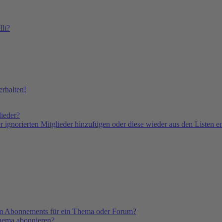
lt?
rhalten!
lieder?
er ignorierten Mitglieder hinzufügen oder diese wieder aus den Listen e
em Abonnements für ein Thema oder Forum?
Thema abonnieren?