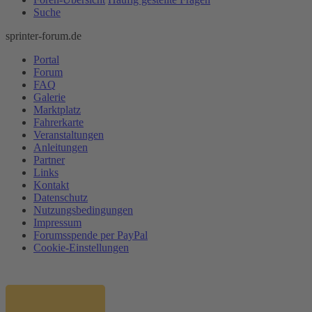
Suche
sprinter-forum.de
Portal
Forum
FAQ
Galerie
Marktplatz
Fahrerkarte
Veranstaltungen
Anleitungen
Partner
Links
Kontakt
Datenschutz
Nutzungsbedingungen
Impressum
Forumsspende per PayPal
Cookie-Einstellungen