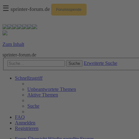
☰
sprinter-forum.de
Forumsspende
Zum Inhalt
sprinter-forum.de
Erweiterte Suche
Suche
Schnellzugriff
Unbeantwortete Themen
Aktive Themen
Suche
FAQ
Anmelden
Registrieren
Foren-Übersicht
Häufig gestellte Fragen