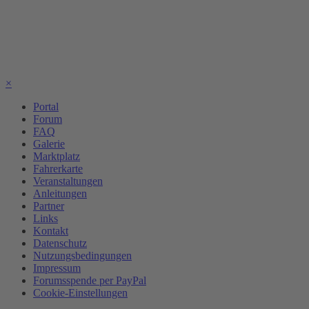
×
Portal
Forum
FAQ
Galerie
Marktplatz
Fahrerkarte
Veranstaltungen
Anleitungen
Partner
Links
Kontakt
Datenschutz
Nutzungsbedingungen
Impressum
Forumsspende per PayPal
Cookie-Einstellungen