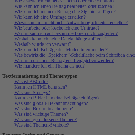
Wie erstelle ich ein neues Thema oder eine Antwort?
Wie kann ich einen Beitrag bearbeiten oder löschen?
Wie kann ich meinem Beitrag eine Signatur anfügen?
Wie kann ich eine Umfrage erstellen?
Wieso kann ich nicht mehr Antwortmöglichkeiten erstellen?
Wie bearbeite oder lösche ich eine Umfrage?
Warum kann ich auf bestimmte Foren nicht zugreifen?
Weshalb kann ich keine Dateianhänge anfügen?
Weshalb wurde ich verwarnt?
Wie kann ich Beiträge den Moderatoren melden?
Was bewirkt die „Speichern“-Schaltfläche beim Schreiben eine
Warum muss mein Beitrag erst freigegeben werden?
Wie markiere ich ein Thema als neu?
Textformatierung und Thementypen
Was ist BBCode?
Kann ich HTML benutzen?
Was sind Smileys?
Kann ich Bilder in meine Beiträge einfügen?
Was sind globale Bekanntmachungen?
Was sind Bekanntmachungen?
Was sind wichtige Themen?
Was sind geschlossene Themen?
Was sind Themen-Symbole?