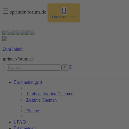
☰
sprinter-forum.de
Forumsspende
Zum Inhalt
sprinter-forum.de
Erweiterte
Suche
Suche
Schnellzugriff
Unbeantwortete Themen
Aktive Themen
Suche
FAQ
Anmelden