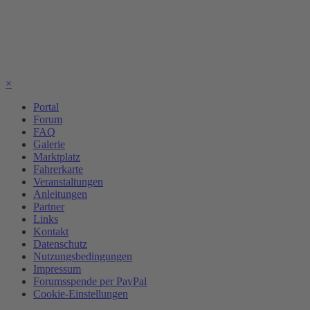
×
Portal
Forum
FAQ
Galerie
Marktplatz
Fahrerkarte
Veranstaltungen
Anleitungen
Partner
Links
Kontakt
Datenschutz
Nutzungsbedingungen
Impressum
Forumsspende per PayPal
Cookie-Einstellungen