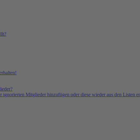
lt?
rhalten!
lieder?
er ignorierten Mitglieder hinzufügen oder diese wieder aus den Listen e