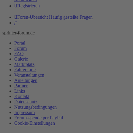
Registrieren
Foren-Übersicht
Häufig gestellte Fragen
Suche
sprinter-forum.de
Portal
Forum
FAQ
Galerie
Marktplatz
Fahrerkarte
Veranstaltungen
Anleitungen
Partner
Links
Kontakt
Datenschutz
Nutzungsbedingungen
Impressum
Forumsspende per PayPal
Cookie-Einstellungen