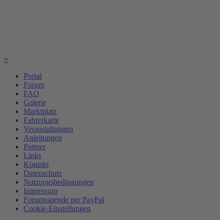
×
Portal
Forum
FAQ
Galerie
Marktplatz
Fahrerkarte
Veranstaltungen
Anleitungen
Partner
Links
Kontakt
Datenschutz
Nutzungsbedingungen
Impressum
Forumsspende per PayPal
Cookie-Einstellungen