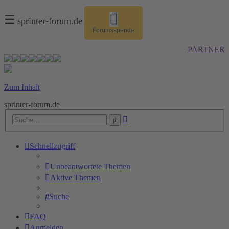
☰
sprinter-forum.de
Forumsspende
PARTNER
Zum Inhalt
sprinter-forum.de
Erweiterte
Suche
Suche
Schnellzugriff
Unbeantwortete Themen
Aktive Themen
Suche
FAQ
Anmelden