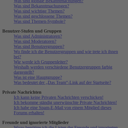
Was sind globale Bekanntmachungen?
Was sind Bekanntmachungen?
Was sind wichtige Themen?
Was sind geschlossene Themen?
Was sind Themen-Symbole?
Benutzer-Stufen und Gruppen
Was sind Administratoren?
Was sind Moderatoren?
Was sind Benutzergruppen?
Wo finde ich die Benutzergruppen und wie trete ich ihnen
bei?
Wie werde ich Gruppenleiter?
Weshalb werden verschiedene Benutzergruppen farbig
dargestellt?
Was ist eine Hauptgruppe?
Was bedeutet der „Das Team“-Link auf der Startseite?
Private Nachrichten
Ich kann keine Privaten Nachrichten verschicken!
Ich bekomme ständig unerwünschte Private Nachrichten!
Ich habe eine Spam-E-Mail von einem Mitglied dieses
Forums erhalten!
Freunde und ignorierte Mitglieder
Wozu benötige ich die Listen der Freunde und ignorierten