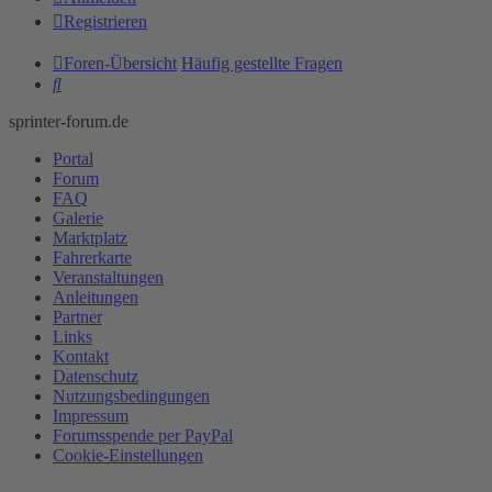
Registrieren
Foren-Übersicht
Häufig gestellte Fragen
Suche
sprinter-forum.de
Portal
Forum
FAQ
Galerie
Marktplatz
Fahrerkarte
Veranstaltungen
Anleitungen
Partner
Links
Kontakt
Datenschutz
Nutzungsbedingungen
Impressum
Forumsspende per PayPal
Cookie-Einstellungen