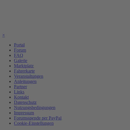
×
Portal
Forum
FAQ
Galerie
Marktplatz
Fahrerkarte
Veranstaltungen
Anleitungen
Partner
Links
Kontakt
Datenschutz
Nutzungsbedingungen
Impressum
Forumsspende per PayPal
Cookie-Einstellungen