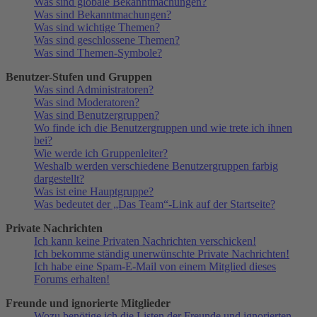
Was sind globale Bekanntmachungen?
Was sind Bekanntmachungen?
Was sind wichtige Themen?
Was sind geschlossene Themen?
Was sind Themen-Symbole?
Benutzer-Stufen und Gruppen
Was sind Administratoren?
Was sind Moderatoren?
Was sind Benutzergruppen?
Wo finde ich die Benutzergruppen und wie trete ich ihnen
bei?
Wie werde ich Gruppenleiter?
Weshalb werden verschiedene Benutzergruppen farbig
dargestellt?
Was ist eine Hauptgruppe?
Was bedeutet der „Das Team“-Link auf der Startseite?
Private Nachrichten
Ich kann keine Privaten Nachrichten verschicken!
Ich bekomme ständig unerwünschte Private Nachrichten!
Ich habe eine Spam-E-Mail von einem Mitglied dieses
Forums erhalten!
Freunde und ignorierte Mitglieder
Wozu benötige ich die Listen der Freunde und ignorierten