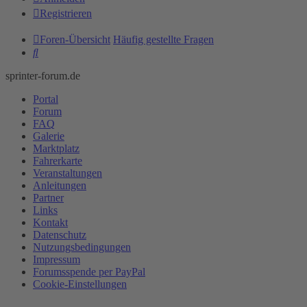
Registrieren
Foren-Übersicht
Häufig gestellte Fragen
Suche
sprinter-forum.de
Portal
Forum
FAQ
Galerie
Marktplatz
Fahrerkarte
Veranstaltungen
Anleitungen
Partner
Links
Kontakt
Datenschutz
Nutzungsbedingungen
Impressum
Forumsspende per PayPal
Cookie-Einstellungen