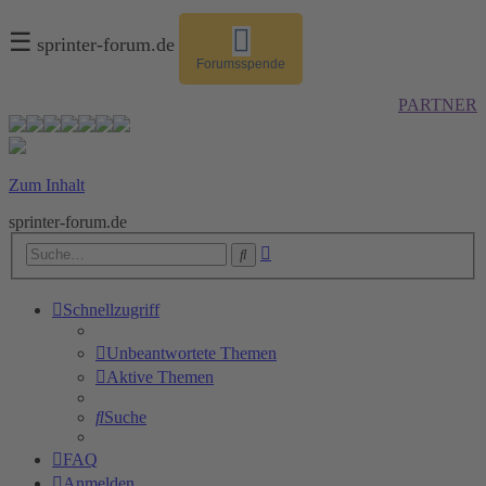
☰
sprinter-forum.de
Forumsspende
PARTNER
Zum Inhalt
sprinter-forum.de
Erweiterte
Suche
Suche
Schnellzugriff
Unbeantwortete Themen
Aktive Themen
Suche
FAQ
Anmelden