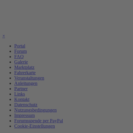
×
Portal
Forum
FAQ
Galerie
Marktplatz
Fahrerkarte
Veranstaltungen
Anleitungen
Partner
Links
Kontakt
Datenschutz
Nutzungsbedingungen
Impressum
Forumsspende per PayPal
Cookie-Einstellungen