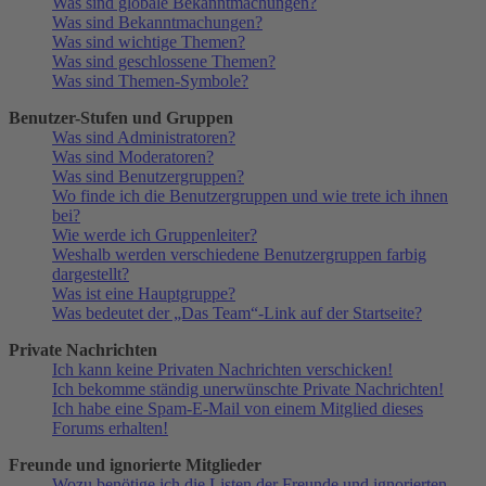
Was sind globale Bekanntmachungen?
Was sind Bekanntmachungen?
Was sind wichtige Themen?
Was sind geschlossene Themen?
Was sind Themen-Symbole?
Benutzer-Stufen und Gruppen
Was sind Administratoren?
Was sind Moderatoren?
Was sind Benutzergruppen?
Wo finde ich die Benutzergruppen und wie trete ich ihnen
bei?
Wie werde ich Gruppenleiter?
Weshalb werden verschiedene Benutzergruppen farbig
dargestellt?
Was ist eine Hauptgruppe?
Was bedeutet der „Das Team“-Link auf der Startseite?
Private Nachrichten
Ich kann keine Privaten Nachrichten verschicken!
Ich bekomme ständig unerwünschte Private Nachrichten!
Ich habe eine Spam-E-Mail von einem Mitglied dieses
Forums erhalten!
Freunde und ignorierte Mitglieder
Wozu benötige ich die Listen der Freunde und ignorierten