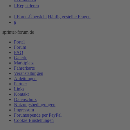
Registrieren
Foren-Übersicht
Häufig gestellte Fragen
Suche
sprinter-forum.de
Portal
Forum
FAQ
Galerie
Marktplatz
Fahrerkarte
Veranstaltungen
Anleitungen
Partner
Links
Kontakt
Datenschutz
Nutzungsbedingungen
Impressum
Forumsspende per PayPal
Cookie-Einstellungen