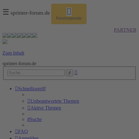
☰
sprinter-forum.de
Forumsspende
PARTNER
Zum Inhalt
sprinter-forum.de
Erweiterte
Suche
Suche
Schnellzugriff
Unbeantwortete Themen
Aktive Themen
Suche
FAQ
Anmelden