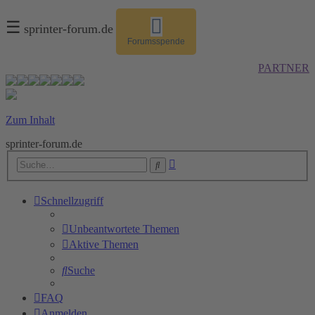
☰
sprinter-forum.de
Forumsspende
PARTNER
Zum Inhalt
sprinter-forum.de
Erweiterte
Suche
Suche
Schnellzugriff
Unbeantwortete Themen
Aktive Themen
Suche
FAQ
Anmelden