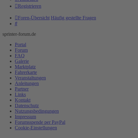
Registrieren
Foren-Übersicht
Häufig gestellte Fragen
Suche
sprinter-forum.de
Portal
Forum
FAQ
Galerie
Marktplatz
Fahrerkarte
Veranstaltungen
Anleitungen
Partner
Links
Kontakt
Datenschutz
Nutzungsbedingungen
Impressum
Forumsspende per PayPal
Cookie-Einstellungen