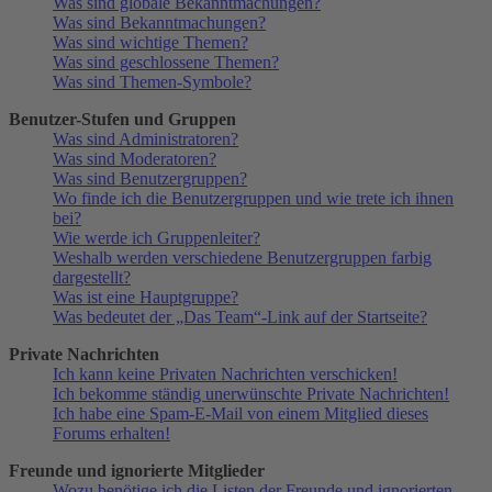
Was sind globale Bekanntmachungen?
Was sind Bekanntmachungen?
Was sind wichtige Themen?
Was sind geschlossene Themen?
Was sind Themen-Symbole?
Benutzer-Stufen und Gruppen
Was sind Administratoren?
Was sind Moderatoren?
Was sind Benutzergruppen?
Wo finde ich die Benutzergruppen und wie trete ich ihnen
bei?
Wie werde ich Gruppenleiter?
Weshalb werden verschiedene Benutzergruppen farbig
dargestellt?
Was ist eine Hauptgruppe?
Was bedeutet der „Das Team“-Link auf der Startseite?
Private Nachrichten
Ich kann keine Privaten Nachrichten verschicken!
Ich bekomme ständig unerwünschte Private Nachrichten!
Ich habe eine Spam-E-Mail von einem Mitglied dieses
Forums erhalten!
Freunde und ignorierte Mitglieder
Wozu benötige ich die Listen der Freunde und ignorierten