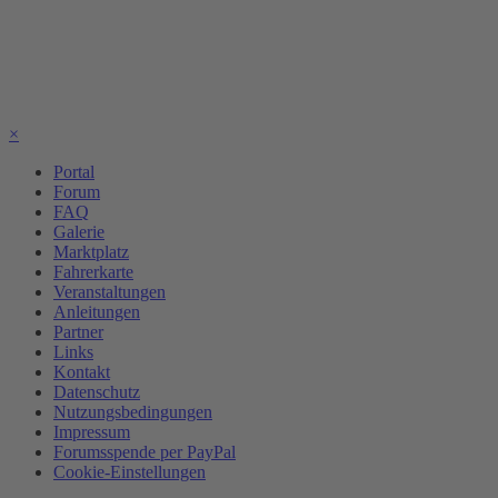
×
Portal
Forum
FAQ
Galerie
Marktplatz
Fahrerkarte
Veranstaltungen
Anleitungen
Partner
Links
Kontakt
Datenschutz
Nutzungsbedingungen
Impressum
Forumsspende per PayPal
Cookie-Einstellungen