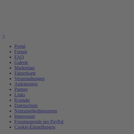
×
Portal
Forum
FAQ
Galerie
Marktplatz
Fahrerkarte
Veranstaltungen
Anleitungen
Partner
Links
Kontakt
Datenschutz
Nutzungsbedingungen
Impressum
Forumsspende per PayPal
Cookie-Einstellungen