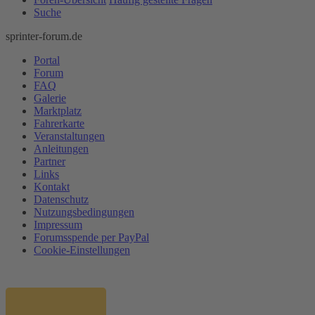
Suche
sprinter-forum.de
Portal
Forum
FAQ
Galerie
Marktplatz
Fahrerkarte
Veranstaltungen
Anleitungen
Partner
Links
Kontakt
Datenschutz
Nutzungsbedingungen
Impressum
Forumsspende per PayPal
Cookie-Einstellungen