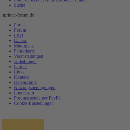
Suche
sprinter-forum.de
Portal
Forum
FAQ
Galerie
Marktplatz
Fahrerkarte
Veranstaltungen
Anleitungen
Partner
Links
Kontakt
Datenschutz
Nutzungsbedingungen
Impressum
Forumsspende per PayPal
Cookie-Einstellungen