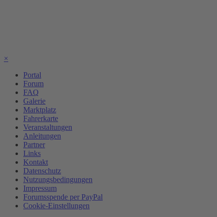
×
Portal
Forum
FAQ
Galerie
Marktplatz
Fahrerkarte
Veranstaltungen
Anleitungen
Partner
Links
Kontakt
Datenschutz
Nutzungsbedingungen
Impressum
Forumsspende per PayPal
Cookie-Einstellungen