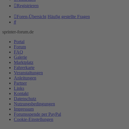
Registrieren
Foren-Übersicht
Häufig gestellte Fragen
Suche
sprinter-forum.de
Portal
Forum
FAQ
Galerie
Marktplatz
Fahrerkarte
Veranstaltungen
Anleitungen
Partner
Links
Kontakt
Datenschutz
Nutzungsbedingungen
Impressum
Forumsspende per PayPal
Cookie-Einstellungen