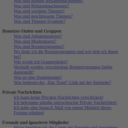
Was sind globale Bekanntmachungen?
Was sind Bekanntmachungen?
Was sind wichtige Themen?
Was sind geschlossene Themen?
Was sind Themen-Symbole?
Benutzer-Stufen und Gruppen
Was sind Administratoren?
Was sind Moderatoren?
Was sind Benutzergruppen?
Wo finde ich die Benutzergruppen und wie trete ich ihnen
bei?
Wie werde ich Gruppenleiter?
Weshalb werden verschiedene Benutzergruppen farbig
dargestellt?
Was ist eine Hauptgruppe?
Was bedeutet der „Das Team“-Link auf der Startseite?
Private Nachrichten
Ich kann keine Privaten Nachrichten verschicken!
Ich bekomme ständig unerwünschte Private Nachrichten!
Ich habe eine Spam-E-Mail von einem Mitglied dieses
Forums erhalten!
Freunde und ignorierte Mitglieder
Wozu benötige ich die Listen der Freunde und ignorierten