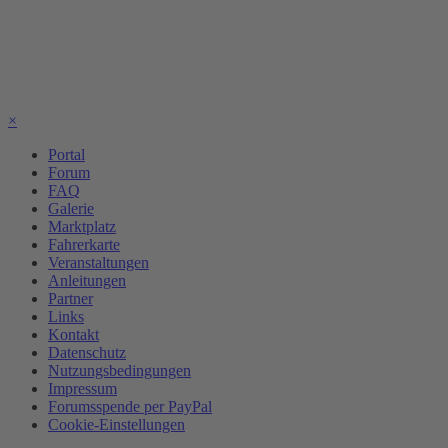
×
Portal
Forum
FAQ
Galerie
Marktplatz
Fahrerkarte
Veranstaltungen
Anleitungen
Partner
Links
Kontakt
Datenschutz
Nutzungsbedingungen
Impressum
Forumsspende per PayPal
Cookie-Einstellungen