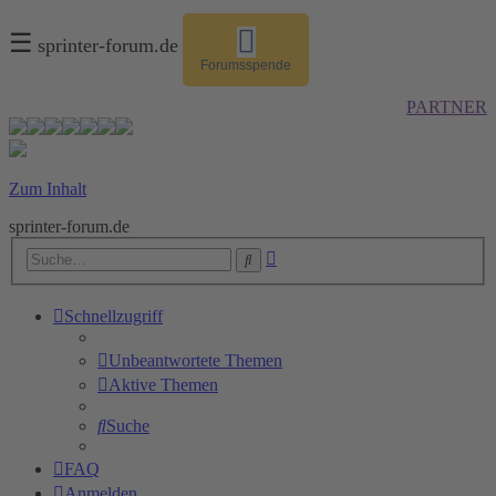
☰
sprinter-forum.de
Forumsspende
PARTNER
Zum Inhalt
sprinter-forum.de
Erweiterte
Suche
Suche
Schnellzugriff
Unbeantwortete Themen
Aktive Themen
Suche
FAQ
Anmelden