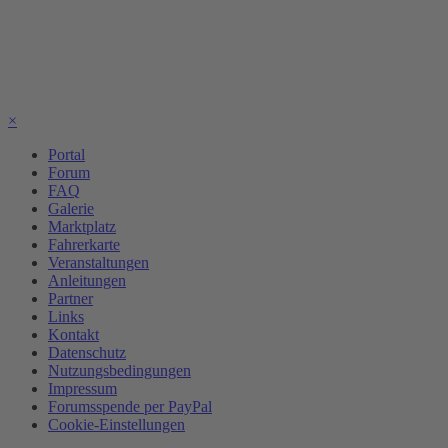
×
Portal
Forum
FAQ
Galerie
Marktplatz
Fahrerkarte
Veranstaltungen
Anleitungen
Partner
Links
Kontakt
Datenschutz
Nutzungsbedingungen
Impressum
Forumsspende per PayPal
Cookie-Einstellungen