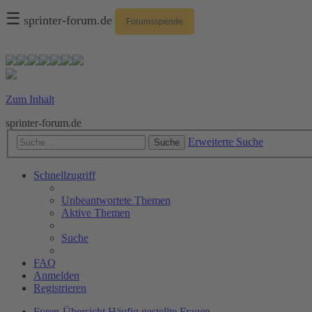
☰
sprinter-forum.de
Forumsspende
Zum Inhalt
sprinter-forum.de
Erweiterte Suche
Suche
Schnellzugriff
Unbeantwortete Themen
Aktive Themen
Suche
FAQ
Anmelden
Registrieren
Foren-Übersicht
Häufig gestellte Fragen