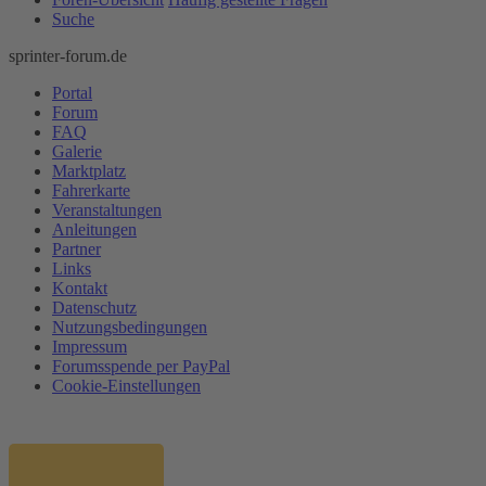
Suche
sprinter-forum.de
Portal
Forum
FAQ
Galerie
Marktplatz
Fahrerkarte
Veranstaltungen
Anleitungen
Partner
Links
Kontakt
Datenschutz
Nutzungsbedingungen
Impressum
Forumsspende per PayPal
Cookie-Einstellungen