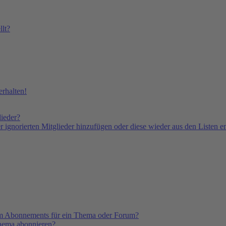
lt?
rhalten!
lieder?
er ignorierten Mitglieder hinzufügen oder diese wieder aus den Listen e
em Abonnements für ein Thema oder Forum?
Thema abonnieren?