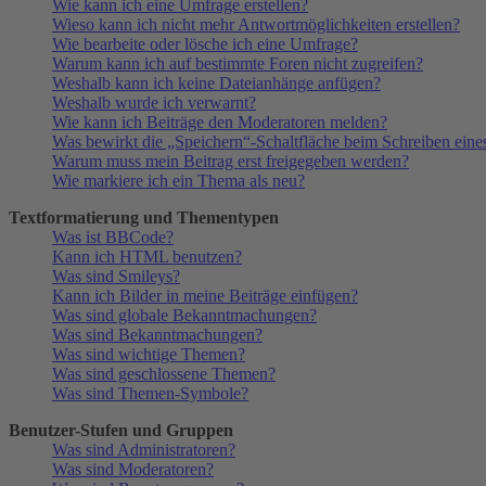
Wie kann ich eine Umfrage erstellen?
Wieso kann ich nicht mehr Antwortmöglichkeiten erstellen?
Wie bearbeite oder lösche ich eine Umfrage?
Warum kann ich auf bestimmte Foren nicht zugreifen?
Weshalb kann ich keine Dateianhänge anfügen?
Weshalb wurde ich verwarnt?
Wie kann ich Beiträge den Moderatoren melden?
Was bewirkt die „Speichern“-Schaltfläche beim Schreiben eine
Warum muss mein Beitrag erst freigegeben werden?
Wie markiere ich ein Thema als neu?
Textformatierung und Thementypen
Was ist BBCode?
Kann ich HTML benutzen?
Was sind Smileys?
Kann ich Bilder in meine Beiträge einfügen?
Was sind globale Bekanntmachungen?
Was sind Bekanntmachungen?
Was sind wichtige Themen?
Was sind geschlossene Themen?
Was sind Themen-Symbole?
Benutzer-Stufen und Gruppen
Was sind Administratoren?
Was sind Moderatoren?