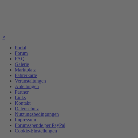
×
Portal
Forum
FAQ
Galerie
Marktplatz
Fahrerkarte
Veranstaltungen
Anleitungen
Partner
Links
Kontakt
Datenschutz
Nutzungsbedingungen
Impressum
Forumsspende per PayPal
Cookie-Einstellungen