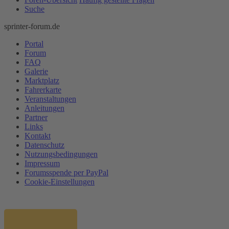
Suche
sprinter-forum.de
Portal
Forum
FAQ
Galerie
Marktplatz
Fahrerkarte
Veranstaltungen
Anleitungen
Partner
Links
Kontakt
Datenschutz
Nutzungsbedingungen
Impressum
Forumsspende per PayPal
Cookie-Einstellungen