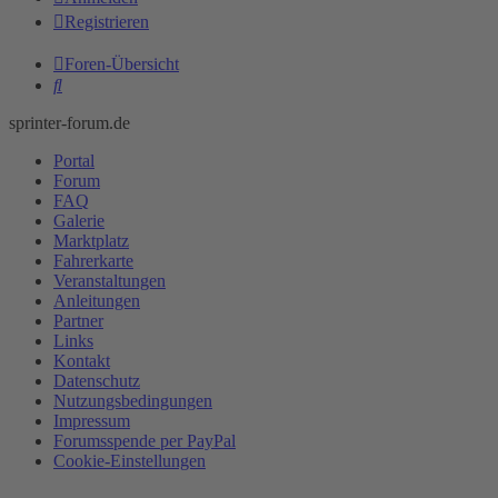
Registrieren
Foren-Übersicht
Suche
sprinter-forum.de
Portal
Forum
FAQ
Galerie
Marktplatz
Fahrerkarte
Veranstaltungen
Anleitungen
Partner
Links
Kontakt
Datenschutz
Nutzungsbedingungen
Impressum
Forumsspende per PayPal
Cookie-Einstellungen