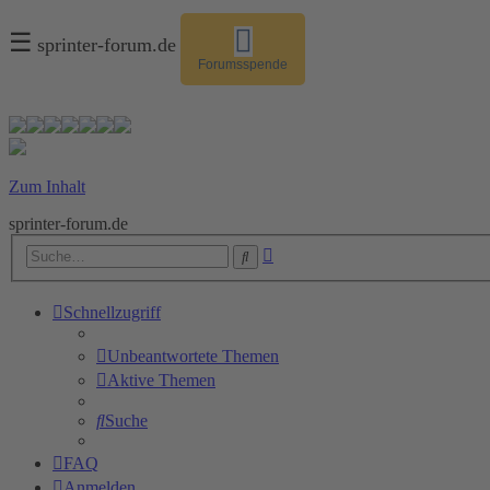
☰
sprinter-forum.de
Forumsspende
Zum Inhalt
sprinter-forum.de
Erweiterte
Suche
Suche
Schnellzugriff
Unbeantwortete Themen
Aktive Themen
Suche
FAQ
Anmelden