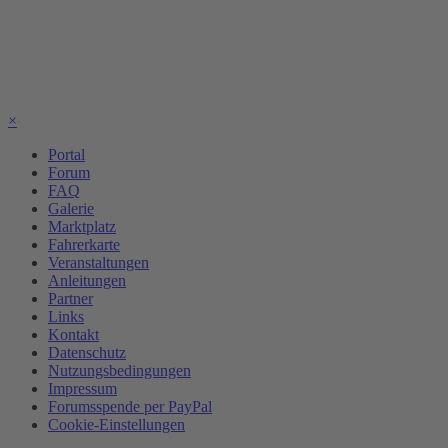
×
Portal
Forum
FAQ
Galerie
Marktplatz
Fahrerkarte
Veranstaltungen
Anleitungen
Partner
Links
Kontakt
Datenschutz
Nutzungsbedingungen
Impressum
Forumsspende per PayPal
Cookie-Einstellungen