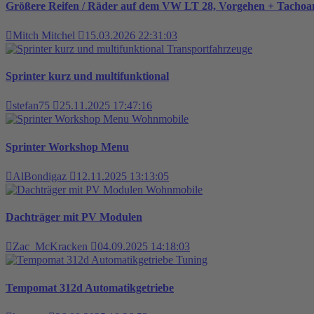
Größere Reifen / Räder auf dem VW LT 28, Vorgehen + Tacho
Mitch Mitchel
15.03.2026 22:31:03
Transportfahrzeuge
Sprinter kurz und multifunktional
stefan75
25.11.2025 17:47:16
Wohnmobile
Sprinter Workshop Menu
AlBondigaz
12.11.2025 13:13:05
Wohnmobile
Dachträger mit PV Modulen
Zac_McKracken
04.09.2025 14:18:03
Tuning
Tempomat 312d Automatikgetriebe