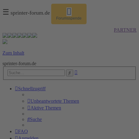
☰
sprinter-forum.de
Forumsspende
PARTNER
Zum Inhalt
sprinter-forum.de
Erweiterte
Suche
Suche
Schnellzugriff
Unbeantwortete Themen
Aktive Themen
Suche
FAQ
Anmelden