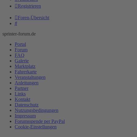
Registrieren
Foren-Übersicht
Suche
sprinter-forum.de
Portal
Forum
FAQ
Galerie
Marktplatz
Fahrerkarte
Veranstaltungen
Anleitungen
Partner
Links
Kontakt
Datenschutz
Nutzungsbedingungen
Impressum
Forumsspende per PayPal
Cookie-Einstellungen