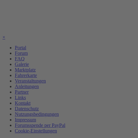
×
Portal
Forum
FAQ
Galerie
Marktplatz
Fahrerkarte
Veranstaltungen
Anleitungen
Partner
Links
Kontakt
Datenschutz
Nutzungsbedingungen
Impressum
Forumsspende per PayPal
Cookie-Einstellungen