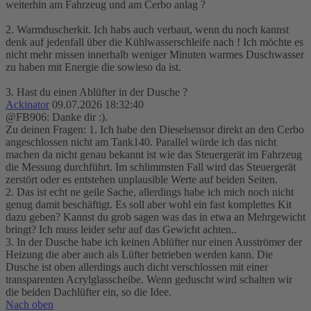
weiterhin am Fahrzeug und am Cerbo anlag ?
2. Warmduscherkit. Ich habs auch verbaut, wenn du noch kannst
denk auf jedenfall über die Kühlwasserschleife nach ! Ich möchte es
nicht mehr missen innerhalb weniger Minuten warmes Duschwasser
zu haben mit Energie die sowieso da ist.
3. Hast du einen Ablüfter in der Dusche ?
Ackinator
09.07.2026 18:32:40
@FB906: Danke dir :).
Zu deinen Fragen: 1. Ich habe den Dieselsensor direkt an den Cerbo
angeschlossen nicht am Tank140. Parallel würde ich das nicht
machen da nicht genau bekannt ist wie das Steuergerät im Fahrzeug
die Messung durchführt. Im schlimmsten Fall wird das Steuergerät
zerstört oder es entstehen unplausible Werte auf beiden Seiten.
2. Das ist echt ne geile Sache, allerdings habe ich mich noch nicht
genug damit beschäftigt. Es soll aber wohl ein fast komplettes Kit
dazu geben? Kannst du grob sagen was das in etwa an Mehrgewicht
bringt? Ich muss leider sehr auf das Gewicht achten..
3. In der Dusche habe ich keinen Ablüfter nur einen Ausströmer der
Heizung die aber auch als Lüfter betrieben werden kann. Die
Dusche ist oben allerdings auch dicht verschlossen mit einer
transparenten Acrylglasscheibe. Wenn geduscht wird schalten wir
die beiden Dachlüfter ein, so die Idee.
Nach oben