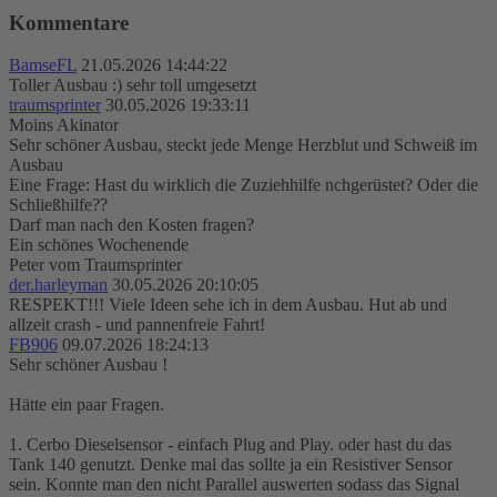
Kommentare
BamseFL
21.05.2026 14:44:22
Toller Ausbau :) sehr toll umgesetzt
traumsprinter
30.05.2026 19:33:11
Moins Akinator
Sehr schöner Ausbau, steckt jede Menge Herzblut und Schweiß im
Ausbau
Eine Frage: Hast du wirklich die Zuziehhilfe nchgerüstet? Oder die
Schließhilfe??
Darf man nach den Kosten fragen?
Ein schönes Wochenende
Peter vom Traumsprinter
der.harleyman
30.05.2026 20:10:05
RESPEKT!!! Viele Ideen sehe ich in dem Ausbau. Hut ab und
allzeit crash - und pannenfreie Fahrt!
FB906
09.07.2026 18:24:13
Sehr schöner Ausbau !
Hätte ein paar Fragen.
1. Cerbo Dieselsensor - einfach Plug and Play. oder hast du das
Tank 140 genutzt. Denke mal das sollte ja ein Resistiver Sensor
sein. Konnte man den nicht Parallel auswerten sodass das Signal