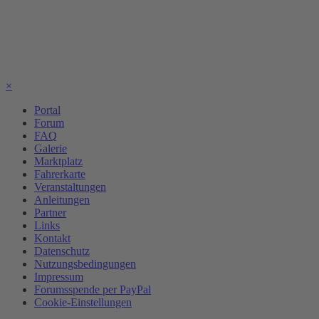
×
Portal
Forum
FAQ
Galerie
Marktplatz
Fahrerkarte
Veranstaltungen
Anleitungen
Partner
Links
Kontakt
Datenschutz
Nutzungsbedingungen
Impressum
Forumsspende per PayPal
Cookie-Einstellungen