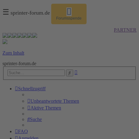
☰
sprinter-forum.de
Forumsspende
PARTNER
Zum Inhalt
sprinter-forum.de
Erweiterte
Suche
Suche
Schnellzugriff
Unbeantwortete Themen
Aktive Themen
Suche
FAQ
Anmelden