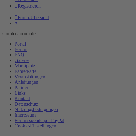
Registrieren
Foren-Übersicht
Suche
sprinter-forum.de
Portal
Forum
FAQ
Galerie
Marktplatz
Fahrerkarte
Veranstaltungen
Anleitungen
Partner
Links
Kontakt
Datenschutz
Nutzungsbedingungen
Impressum
Forumsspende per PayPal
Cookie-Einstellungen