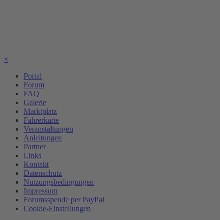
×
Portal
Forum
FAQ
Galerie
Marktplatz
Fahrerkarte
Veranstaltungen
Anleitungen
Partner
Links
Kontakt
Datenschutz
Nutzungsbedingungen
Impressum
Forumsspende per PayPal
Cookie-Einstellungen