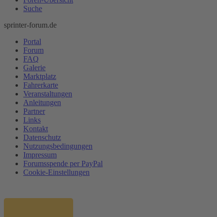
Suche
sprinter-forum.de
Portal
Forum
FAQ
Galerie
Marktplatz
Fahrerkarte
Veranstaltungen
Anleitungen
Partner
Links
Kontakt
Datenschutz
Nutzungsbedingungen
Impressum
Forumsspende per PayPal
Cookie-Einstellungen