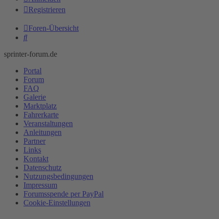
Registrieren
Foren-Übersicht
Suche
sprinter-forum.de
Portal
Forum
FAQ
Galerie
Marktplatz
Fahrerkarte
Veranstaltungen
Anleitungen
Partner
Links
Kontakt
Datenschutz
Nutzungsbedingungen
Impressum
Forumsspende per PayPal
Cookie-Einstellungen