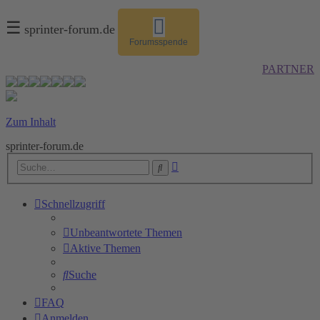
☰
sprinter-forum.de
Forumsspende
PARTNER
Zum Inhalt
sprinter-forum.de
Erweiterte
Suche
Suche
Schnellzugriff
Unbeantwortete Themen
Aktive Themen
Suche
FAQ
Anmelden