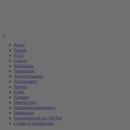
×
Portal
Forum
FAQ
Galerie
Marktplatz
Fahrerkarte
Veranstaltungen
Anleitungen
Partner
Links
Kontakt
Datenschutz
Nutzungsbedingungen
Impressum
Forumsspende per PayPal
Cookie-Einstellungen