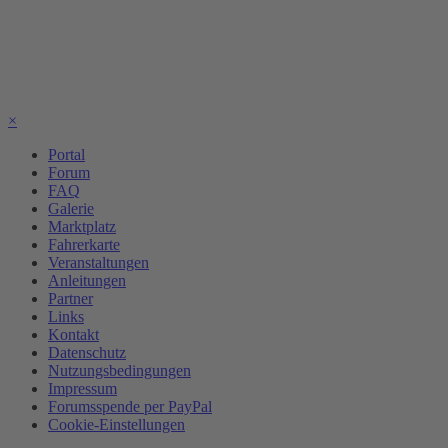
×
Portal
Forum
FAQ
Galerie
Marktplatz
Fahrerkarte
Veranstaltungen
Anleitungen
Partner
Links
Kontakt
Datenschutz
Nutzungsbedingungen
Impressum
Forumsspende per PayPal
Cookie-Einstellungen