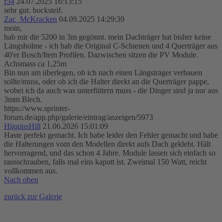
f54
24.07.2025 16:13:15
sehr gut. bocksteif.
Zac_McKracken
04.09.2025 14:29:39
moin,
hab mir die 5200 in 3m gegönnt. mein Dachträger hat bisher keine
Längsholme - ich hab die Original C-Schienen und 4 Querträger aus
40'er Bosch/Item Profilen. Dazwischen sitzen die PV Module.
Achsmass ca 1,25m
Bin nun am überlegen, ob ich nach einen Längsträger verbauen
sollte/muss, oder ob ich die Halter direkt an die Querträger pappe,
wobei ich da auch was unterfüttern muss - die Dinger sind ja nur aus
3mm Blech.
https://www.sprinter-
forum.de/app.php/galerie/eintrag/anzeigen/5973
HigginsHill
21.06.2026 15:01:09
Haste perfekt gemacht. Ich habe leider den Fehler gemacht und habe
die Halterungen vom den Modellen direkt aufs Dach geklebt. Hält
hervorragend, und das schon 4 Jahre. Module lassen sich einfach so
rausschrauben, falls mal eins kaputt ist. Zweimal 150 Watt, reicht
vollkommen aus.
Nach oben
zurück zur Galerie