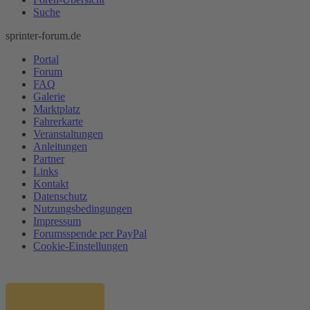
Suche
sprinter-forum.de
Portal
Forum
FAQ
Galerie
Marktplatz
Fahrerkarte
Veranstaltungen
Anleitungen
Partner
Links
Kontakt
Datenschutz
Nutzungsbedingungen
Impressum
Forumsspende per PayPal
Cookie-Einstellungen