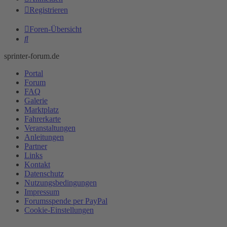
Registrieren
Foren-Übersicht
Suche
sprinter-forum.de
Portal
Forum
FAQ
Galerie
Marktplatz
Fahrerkarte
Veranstaltungen
Anleitungen
Partner
Links
Kontakt
Datenschutz
Nutzungsbedingungen
Impressum
Forumsspende per PayPal
Cookie-Einstellungen