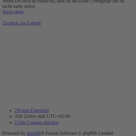
Wenn Du dich da einfuchst, hast du am Ende Übergänge die du
nicht mehr siehst.
Nach oben
zurück zur Galerie
Foren-Übersicht
Alle Zeiten sind
UTC+02:00
Alle Cookies löschen
Powered by
phpBB
® Forum Software © phpBB Limited