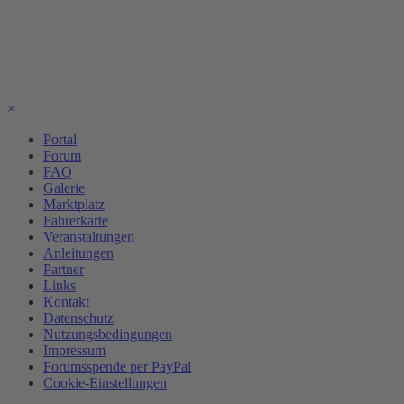
×
Portal
Forum
FAQ
Galerie
Marktplatz
Fahrerkarte
Veranstaltungen
Anleitungen
Partner
Links
Kontakt
Datenschutz
Nutzungsbedingungen
Impressum
Forumsspende per PayPal
Cookie-Einstellungen