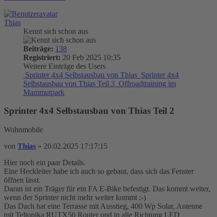
Thias
Kennt sich schon aus
Beiträge:
138
Registriert:
20 Feb 2025 10:35
Weitere Einträge des Users
Sprinter 4x4 Selbstausbau von Thias
Sprinter 4x4
Selbstausbau von Thias Teil 3
Offroadtraining im
Mammutpark
Sprinter 4x4 Selbstausbau von Thias Teil 2
Wohnmobile
von
Thias
»
20.02.2025 17:17:15
Hier noch ein paar Details.
Eine Heckleiter habe ich auch so gebaut, dass sich das Fenster
öffnen lässt.
Daran ist ein Träger für ein FA E-Bike befestigt. Das kommt weiter,
wenn der Sprinter nicht mehr weiter kommt ;-)
Das Dach hat eine Terrasse mit Ausstieg, 400 Wp Solar, Antenne
mit Teltonika RUTX50 Router und in alle Richtung LED