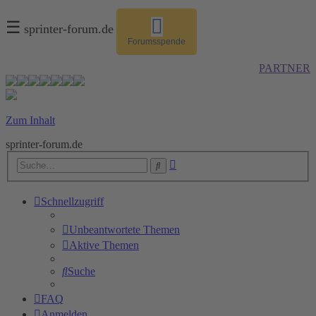
☰
sprinter-forum.de
Forumsspende
PARTNER
Zum Inhalt
sprinter-forum.de
Erweiterte
Suche
Suche
Schnellzugriff
Unbeantwortete Themen
Aktive Themen
Suche
FAQ
Anmelden