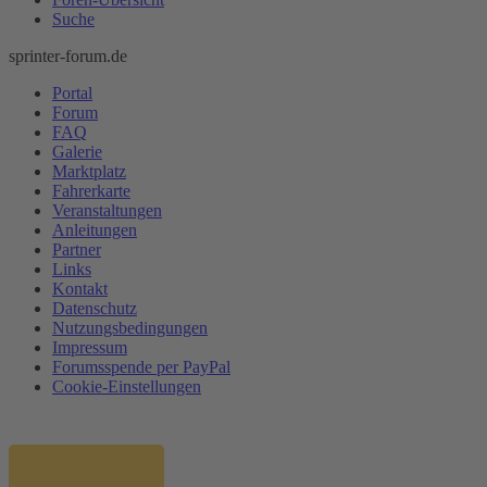
Suche
sprinter-forum.de
Portal
Forum
FAQ
Galerie
Marktplatz
Fahrerkarte
Veranstaltungen
Anleitungen
Partner
Links
Kontakt
Datenschutz
Nutzungsbedingungen
Impressum
Forumsspende per PayPal
Cookie-Einstellungen