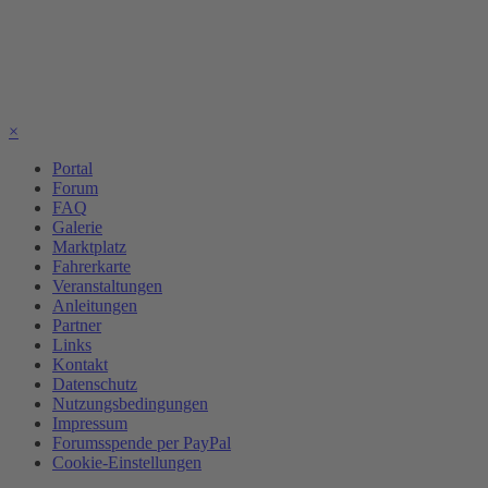
×
Portal
Forum
FAQ
Galerie
Marktplatz
Fahrerkarte
Veranstaltungen
Anleitungen
Partner
Links
Kontakt
Datenschutz
Nutzungsbedingungen
Impressum
Forumsspende per PayPal
Cookie-Einstellungen