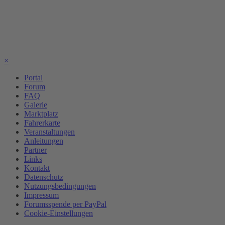
×
Portal
Forum
FAQ
Galerie
Marktplatz
Fahrerkarte
Veranstaltungen
Anleitungen
Partner
Links
Kontakt
Datenschutz
Nutzungsbedingungen
Impressum
Forumsspende per PayPal
Cookie-Einstellungen