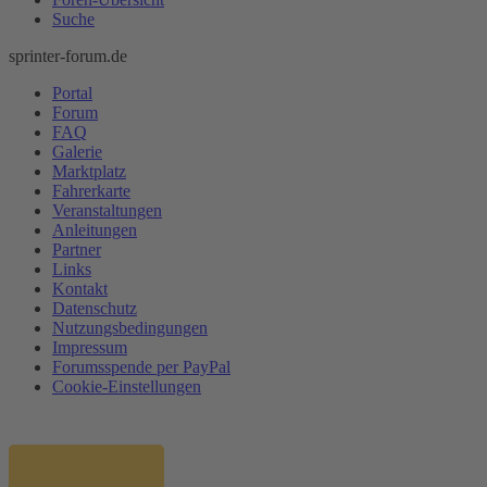
Suche
sprinter-forum.de
Portal
Forum
FAQ
Galerie
Marktplatz
Fahrerkarte
Veranstaltungen
Anleitungen
Partner
Links
Kontakt
Datenschutz
Nutzungsbedingungen
Impressum
Forumsspende per PayPal
Cookie-Einstellungen