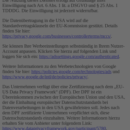
Die Nutzung dieses Dienstes erfolgt auf Grundlage Ihrer
Einwilligung nach Art. 6 Abs. 1 lit. a DSGVO und § 25 Abs. 1
TDDDG. Die Einwilligung ist jederzeit widerrufbar.
Die Datenübertragung in die USA wird auf die
Standardvertragsklauseln der EU-Kommission gestützt. Details
finden Sie hier:
https://privacy.google.com/businesses/controllerterms/mccs/
.
Sie können Ihre Werbeeinstellungen selbstständig in Ihrem Nutzer-
Account anpassen. Klicken Sie hierzu auf folgenden Link und
loggen Sie sich ein:
https://adssettings.google.com/authenticated
.
Weitere Informationen zu den Werbetechnologien von Google
finden Sie hier:
https://policies.google.com/technologies/ads
und
https://www.google.de/intl/de/policies/privacy/
.
Das Unternehmen verfügt über eine Zertifizierung nach dem „EU-
US Data Privacy Framework“ (DPF). Der DPF ist ein
Übereinkommen zwischen der Europäischen Union und den USA,
der die Einhaltung europäischer Datenschutzstandards bei
Datenverarbeitungen in den USA gewährleisten soll. Jedes nach
dem DPF zertifizierte Unternehmen verpflichtet sich, diese
Datenschutzstandards einzuhalten. Weitere Informationen hierzu
erhalten Sie vom Anbieter unter folgendem Link:
https://www.dataprivacyframework.gov/participant/5780
.