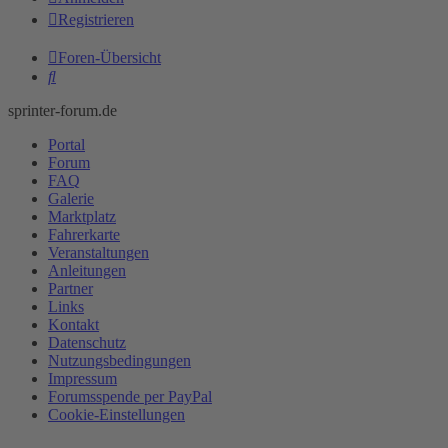
Registrieren
Foren-Übersicht
Suche
sprinter-forum.de
Portal
Forum
FAQ
Galerie
Marktplatz
Fahrerkarte
Veranstaltungen
Anleitungen
Partner
Links
Kontakt
Datenschutz
Nutzungsbedingungen
Impressum
Forumsspende per PayPal
Cookie-Einstellungen