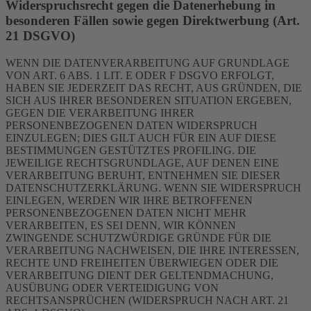
Widerspruchsrecht gegen die Datenerhebung in
besonderen Fällen sowie gegen Direktwerbung (Art.
21 DSGVO)
WENN DIE DATENVERARBEITUNG AUF GRUNDLAGE
VON ART. 6 ABS. 1 LIT. E ODER F DSGVO ERFOLGT,
HABEN SIE JEDERZEIT DAS RECHT, AUS GRÜNDEN, DIE
SICH AUS IHRER BESONDEREN SITUATION ERGEBEN,
GEGEN DIE VERARBEITUNG IHRER
PERSONENBEZOGENEN DATEN WIDERSPRUCH
EINZULEGEN; DIES GILT AUCH FÜR EIN AUF DIESE
BESTIMMUNGEN GESTÜTZTES PROFILING. DIE
JEWEILIGE RECHTSGRUNDLAGE, AUF DENEN EINE
VERARBEITUNG BERUHT, ENTNEHMEN SIE DIESER
DATENSCHUTZERKLÄRUNG. WENN SIE WIDERSPRUCH
EINLEGEN, WERDEN WIR IHRE BETROFFENEN
PERSONENBEZOGENEN DATEN NICHT MEHR
VERARBEITEN, ES SEI DENN, WIR KÖNNEN
ZWINGENDE SCHUTZWÜRDIGE GRÜNDE FÜR DIE
VERARBEITUNG NACHWEISEN, DIE IHRE INTERESSEN,
RECHTE UND FREIHEITEN ÜBERWIEGEN ODER DIE
VERARBEITUNG DIENT DER GELTENDMACHUNG,
AUSÜBUNG ODER VERTEIDIGUNG VON
RECHTSANSPRÜCHEN (WIDERSPRUCH NACH ART. 21