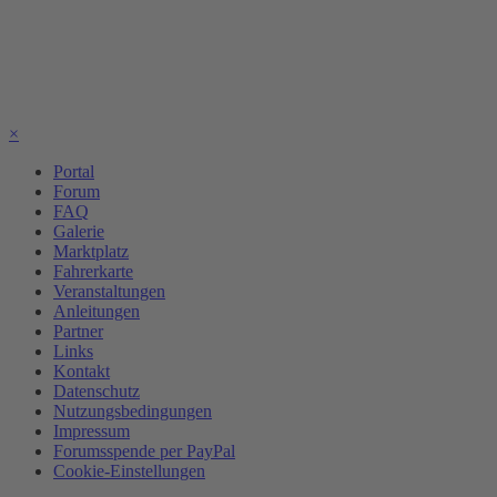
×
Portal
Forum
FAQ
Galerie
Marktplatz
Fahrerkarte
Veranstaltungen
Anleitungen
Partner
Links
Kontakt
Datenschutz
Nutzungsbedingungen
Impressum
Forumsspende per PayPal
Cookie-Einstellungen