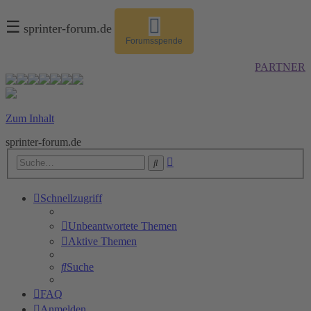
☰
sprinter-forum.de
Forumsspende
PARTNER
Zum Inhalt
sprinter-forum.de
Erweiterte
Suche
Suche
Schnellzugriff
Unbeantwortete Themen
Aktive Themen
Suche
FAQ
Anmelden