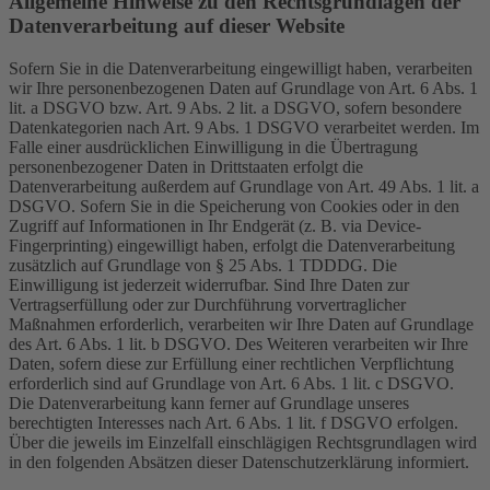
Allgemeine Hinweise zu den Rechtsgrundlagen der
Datenverarbeitung auf dieser Website
Sofern Sie in die Datenverarbeitung eingewilligt haben, verarbeiten
wir Ihre personenbezogenen Daten auf Grundlage von Art. 6 Abs. 1
lit. a DSGVO bzw. Art. 9 Abs. 2 lit. a DSGVO, sofern besondere
Datenkategorien nach Art. 9 Abs. 1 DSGVO verarbeitet werden. Im
Falle einer ausdrücklichen Einwilligung in die Übertragung
personenbezogener Daten in Drittstaaten erfolgt die
Datenverarbeitung außerdem auf Grundlage von Art. 49 Abs. 1 lit. a
DSGVO. Sofern Sie in die Speicherung von Cookies oder in den
Zugriff auf Informationen in Ihr Endgerät (z. B. via Device-
Fingerprinting) eingewilligt haben, erfolgt die Datenverarbeitung
zusätzlich auf Grundlage von § 25 Abs. 1 TDDDG. Die
Einwilligung ist jederzeit widerrufbar. Sind Ihre Daten zur
Vertragserfüllung oder zur Durchführung vorvertraglicher
Maßnahmen erforderlich, verarbeiten wir Ihre Daten auf Grundlage
des Art. 6 Abs. 1 lit. b DSGVO. Des Weiteren verarbeiten wir Ihre
Daten, sofern diese zur Erfüllung einer rechtlichen Verpflichtung
erforderlich sind auf Grundlage von Art. 6 Abs. 1 lit. c DSGVO.
Die Datenverarbeitung kann ferner auf Grundlage unseres
berechtigten Interesses nach Art. 6 Abs. 1 lit. f DSGVO erfolgen.
Über die jeweils im Einzelfall einschlägigen Rechtsgrundlagen wird
in den folgenden Absätzen dieser Datenschutzerklärung informiert.