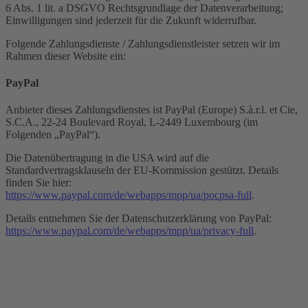
6 Abs. 1 lit. a DSGVO Rechtsgrundlage der Datenverarbeitung;
Einwilligungen sind jederzeit für die Zukunft widerrufbar.
Folgende Zahlungsdienste / Zahlungsdienstleister setzen wir im
Rahmen dieser Website ein:
PayPal
Anbieter dieses Zahlungsdienstes ist PayPal (Europe) S.à.r.l. et Cie,
S.C.A., 22-24 Boulevard Royal, L-2449 Luxembourg (im
Folgenden „PayPal“).
Die Datenübertragung in die USA wird auf die
Standardvertragsklauseln der EU-Kommission gestützt. Details
finden Sie hier:
https://www.paypal.com/de/webapps/mpp/ua/pocpsa-full
.
Details entnehmen Sie der Datenschutzerklärung von PayPal:
https://www.paypal.com/de/webapps/mpp/ua/privacy-full
.